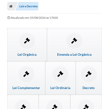
Leis e Decretos
LICITAÇÕES E CONTRATOS
Secretarias
Atualizado em: 05/08/2026 às 17h00
Leis e Decretos
Cultura
Nossa Cidade
Lei Orgânica
Emenda a Lei Orgânica
Notícias
SIC
Ouvidoria
A Prefeitura
Lei Complementar
Lei Ordinária
Decreto
Galeria de Fotos
Galeria de Vídeos