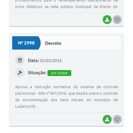
procedimentos para o remanejamento desfazimento de
livros didáticos na rede pública municipal de Ensino do
município de Ladário -MS.
BAIXAR
GOSTEI
Nº 2998
Decreto
Data:
05/02/2016
Situação:
EM VIGOR
Aprova a instrução normativa do sistema de controle
patrimonial - SPA n° 001/2016, que dispõe sobre o controle
da movimentação dos bens móveis do município de
Ladário/MS.
BAIXAR
GOSTEI