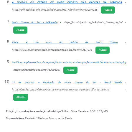
A DIVISÃO DO ESTADO DE MATO GROSSO NAS PÁGINAS DA IMPRENSA
-
https://trilhasdahistoria.ufms.br/index.php/RevTH/article/view/1828/1225 -
ACESSE
Mato Grosso do Sul - Wikipedia
- https://en.wikipedia.org/wiki/Mato_Grosso_do_Sul -
ACESSE
Vinte e um anos da divisão de Mato Grosso
-
https://www.multitemas.ucdb.br/multitemas/article/view/1136/1075 -
ACESSE
Sociólogo explica motivos da separação dos estados irmãos que formou MS há 40 anos - Globoplay
- https://globoplay.globo.com/v/6209625/ -
ACESSE
11 de outubro – Fundação de Mato Grosso do Sul - Brasil Escola
-
https://brasilescola.uol.com.br/datas-comemorativas/mato-grosso-sulfundacao.htm -
ACESSE
Edição, formatação e redação do Artigo:
Hitalo Silva Pereira - 0001157/MS
Supervisão e Revisão:
Stéfano Buarque de Paula