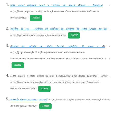
Uma breve reflexão sobre a divisão de Mato Grosso - Progresso
-
https://www.progresso.com.br/cotidiano/uma-breve-reflexao-sobre-a-divisao-de-mato-
grosso/409553/ -
ACESSE
História de MS – Agência de Notícias do Governo de Mato Grosso do Sul
-
https://agenciadenoticias.ms.gov.br/a-historia-de-ms/ -
ACESSE
Divisão do estado de Mato Grosso completa 30 anos - G1
-
https://g1.globo.com/Noticias/Brasil/0%2C%2CMUL148365-5598%2C00-
DIVISAO%2BDO%2BESTADO%2BDE%2BMATO%2BGROSSO%2BCOMPLETA%2BANOS.html -
ACESSE
Mato Grosso e Mato Grosso do Sul: a expectativa pela divisão territorial - APMT -
https://www.apmt.mt.gov.br/w/mato-grosso-e-mato-grosso-do-sul-a-expectativa-pela-
divis%C3%A3o-teritorial -
ACESSE
A divisão de Mato Grosso - 1977.pdf
- https://memoriatrt2.files.wordpress.com/2021/05/a-divisao-
de-mato-grosso-1977.pdf -
ACESSE