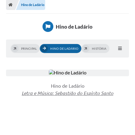
Hino de Ladário
LICITAÇÕES E CONTRATOS
Secretarias
Hino de Ladário
Leis e Decretos
Cultura
PRINCIPAL
HINO DE LADÁRIO
HISTÓRIA
Nossa Cidade
Notícias
SIC
Hino de Ladário
Letra e Música: Sebastião do Espírito Santo
Ouvidoria
A Prefeitura
Galeria de Fotos
Galeria de Vídeos