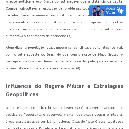
A elite política e econômica do sul alegava que a distância da capital
(Cuiabá) dificultava a resolução de problemas locais e que os recursos
gerados pela economia regional não retornavam na forma de
investimentos públicos. Estradas, escolas, hospitais e outras
infraestruturas básicas eram consideradas precárias no sul, o que
aumentava o sentimento de abandono (3).
Além disso, a população local também se identificava culturalmente mais
com o sul e sudeste do Brasil do que com o norte de Mato Grosso. A
percepção de que suas demandas não eram ouvidas pelo governo estadual
foi um catalisador para a luta pela separação (4).
Influência do Regime Militar e Estratégias
Geopolíticas
Durante o regime militar brasileiro (1964-1985), o governo adotou uma
política de “segurança e desenvolvimento” que visava ocupar e integrar
áreas estratégicas do território nacional. O sul de Mato Grosso, localizado
na fronteira com a Bolívia e o Paraguai, era uma área considerada de