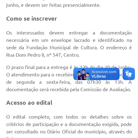
junho, e devem ser feitas presencialmente.
Links úteis
Como se inscrever
Serviços Online
Telefones Úteis
Os interessados devem entregar a documentação
necessária em um envelope lacrado e identificado na
sede da Fundação Municipal de Cultura. O endereço é
Rua Dom Pedro II, nº 547, Centro.
O prazo final para a entrega é às 13h do dia 20 de junho.
O atendimento para o recebimento dos envelopes ocorre
de segunda a sexta-feira, das 07h30 às 13h. A
documentação será recebida pela Comissão de Avaliação.
Acesso ao edital
O edital completo, com todos os detalhes sobre os
critérios de participação e a documentação exigida, pode
ser consultado no Diário Oficial do município, através do