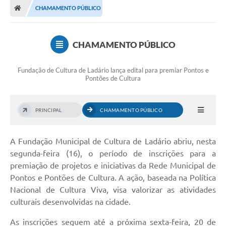
CHAMAMENTO PÚBLICO
LICITAÇÕES E CONTRATOS
Secretarias
CHAMAMENTO PÚBLICO
Leis e Decretos
Fundação de Cultura de Ladário lança edital para premiar Pontos e
Cultura
Pontões de Cultura
Nossa Cidade
PRINCIPAL
CHAMAMENTO PÚBLICO
Notícias
SIC
A Fundação Municipal de Cultura de Ladário abriu, nesta
segunda-feira (16), o período de inscrições para a
Ouvidoria
premiação de projetos e iniciativas da Rede Municipal de
A Prefeitura
Pontos e Pontões de Cultura. A ação, baseada na Política
Nacional de Cultura Viva, visa valorizar as atividades
Galeria de Fotos
culturais desenvolvidas na cidade.
Galeria de Vídeos
As inscrições seguem até a próxima sexta-feira, 20 de