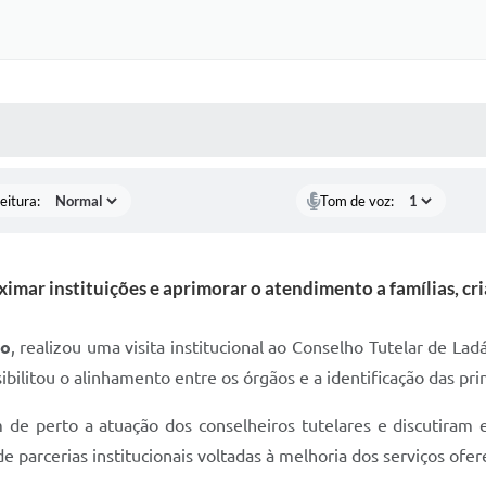
Certidõe
Portal 
Concursos 
 MÍDIAS
RECEBA NOTÍCIAS
selet
Con
eitura:
Tom de voz:
Newsl
imar instituições e aprimorar o atendimento a famílias, cri
Avali
ro
, realizou uma visita institucional ao Conselho Tutelar de Ladá
Processo
ilitou o alinhamento entre os órgãos e a identificação das pri
Simplificad
de perto a atuação dos conselheiros tutelares e discutiram e
e parcerias institucionais voltadas à melhoria dos serviços ofe