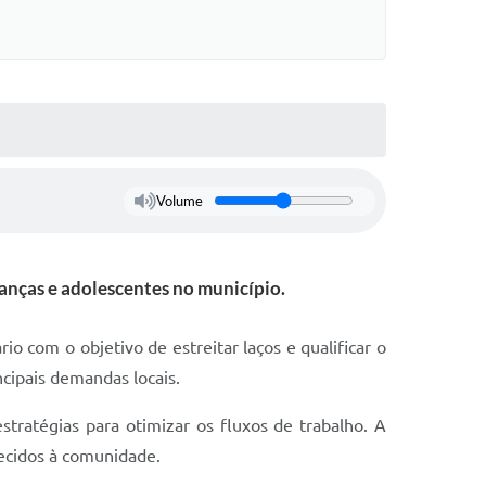
s On-line
Cotação On-Line
do Aluno
Solicitação On-Line
e Processos
ivos
Suporte Quality
tato
Volume
GED
etter
anças e adolescentes no município.
ações
rio com o objetivo de estreitar laços e qualificar o
 Seletivo
ncipais demandas locais.
o da SMEL
stratégias para otimizar os fluxos de trabalho. A
recidos à comunidade.