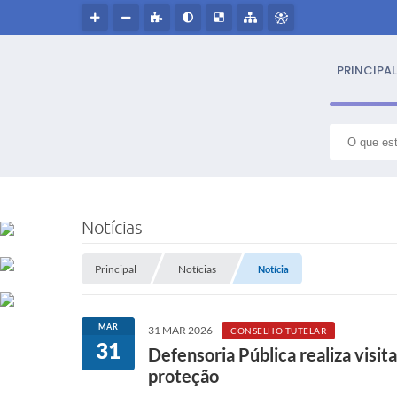
PRINCIPAL
S
NOSS
Notícias
Hin
Principal
Notícias
Notícia
Histór
MAR
31 MAR 2026
CONSELHO TUTELAR
Símbo
31
Defensoria Pública realiza visit
proteção
Cultur