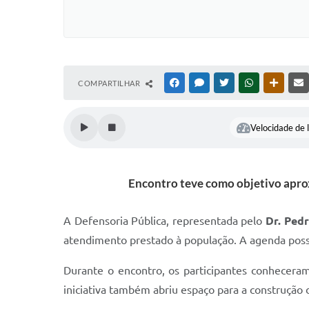
COMPARTILHAR
FACEBOOK
MESSENGER
TWITTER
WHATSAPP
OUTRAS
Velocidade de l
Encontro teve como objetivo aprox
A Defensoria Pública, representada pelo
Dr. Ped
atendimento prestado à população. A agenda possib
Durante o encontro, os participantes conheceram 
iniciativa também abriu espaço para a construção d