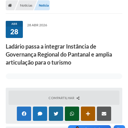
Notícias
Notícia
LICITAÇÕES E CONTRATOS
Secretarias
ABR
28 ABR 2026
28
Leis e Decretos
Cultura
Ladário passa a integrar Instância de
Governança Regional do Pantanal e amplia
Nossa Cidade
articulação para o turismo
Notícias
SIC
Ouvidoria
COMPARTILHAR
A Prefeitura
Galeria de Fotos
Galeria de Vídeos