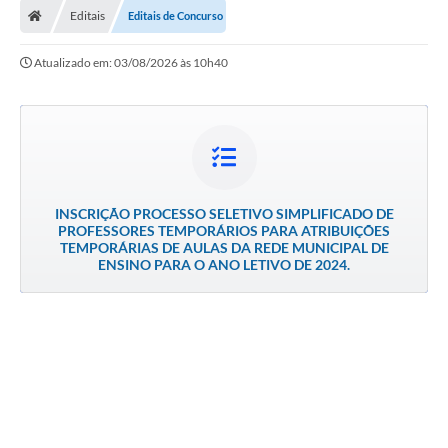
Editais
Editais de Concurso
LICITAÇÕES E CONTRATOS
Atualizado em: 03/08/2026 às 10h40
Secretarias
Leis e Decretos
Cultura
Nossa Cidade
INSCRIÇÃO PROCESSO SELETIVO SIMPLIFICADO DE
PROFESSORES TEMPORÁRIOS PARA ATRIBUIÇÕES
Notícias
TEMPORÁRIAS DE AULAS DA REDE MUNICIPAL DE
ENSINO PARA O ANO LETIVO DE 2024.
SIC
Ouvidoria
A Prefeitura
Galeria de Fotos
Galeria de Vídeos