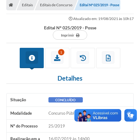
Editais
Editais de Concurso
Edital N° 025/2019 - Posse
LICITAÇÕES E CONTRATOS
Atualizado em: 19/08/2021 às 10h17
Secretarias
Edital N° 025/2019 - Posse
Leis e Decretos
Imprimir
Cultura
1
Nossa Cidade
Notícias
Detalhes
SIC
Ouvidoria
Situação
CONCLUÍDO
A Prefeitura
Modalidade
Concurso Público
Galeria de Fotos
Nº do Processo
25/2019
Galeria de Vídeos
Realização em a
16/07/2019 às 14h00