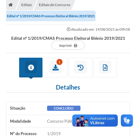
Editais
Editais de Concurso
LICITAÇÕES E CONTRATOS
Edital nº 1/2019/CMAS Processo Eleitoral Biênio 2019/2021
Secretarias
Atualizado em: 19/08/2021 às 09h58
Leis e Decretos
Edital nº 1/2019/CMAS Processo Eleitoral Biênio 2019/2021
Imprimir
Cultura
Nossa Cidade
1
Notícias
SIC
Detalhes
Ouvidoria
A Prefeitura
Situação
CONCLUÍDO
Galeria de Fotos
Modalidade
Concurso Público
Galeria de Vídeos
Nº do Processo
1/2019