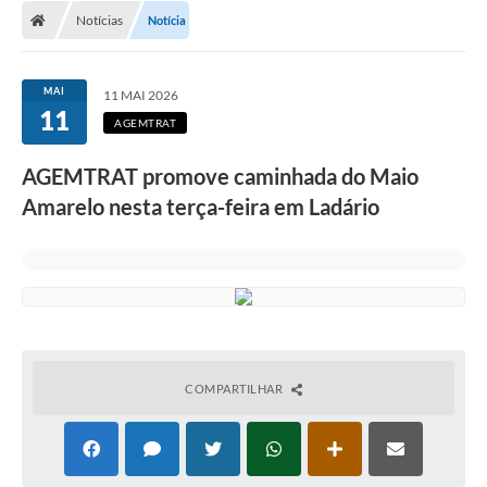
Notícias
Notícia
LICITAÇÕES E CONTRATOS
Secretarias
MAI
11 MAI 2026
11
Leis e Decretos
AGEMTRAT
Cultura
AGEMTRAT promove caminhada do Maio
Amarelo nesta terça-feira em Ladário
Nossa Cidade
Notícias
SIC
Ouvidoria
A Prefeitura
COMPARTILHAR
Galeria de Fotos
Galeria de Vídeos