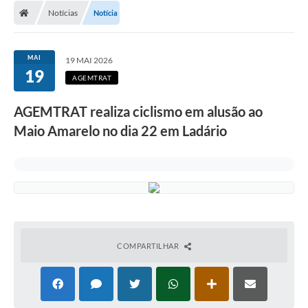
Notícias
Notícia
LICITAÇÕES E CONTRATOS
Secretarias
MAI
19 MAI 2026
19
Leis e Decretos
AGEMTRAT
Cultura
AGEMTRAT realiza ciclismo em alusão ao
Maio Amarelo no dia 22 em Ladário
Nossa Cidade
Notícias
SIC
Ouvidoria
A Prefeitura
COMPARTILHAR
Galeria de Fotos
Galeria de Vídeos