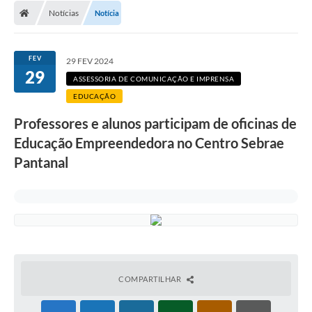
Notícias
Notícia
LICITAÇÕES E CONTRATOS
Secretarias
FEV
29 FEV 2024
29
Leis e Decretos
ASSESSORIA DE COMUNICAÇÃO E IMPRENSA
EDUCAÇÃO
Cultura
Professores e alunos participam de oficinas de
Nossa Cidade
Educação Empreendedora no Centro Sebrae
Pantanal
Notícias
SIC
Ouvidoria
A Prefeitura
Galeria de Fotos
COMPARTILHAR
Galeria de Vídeos