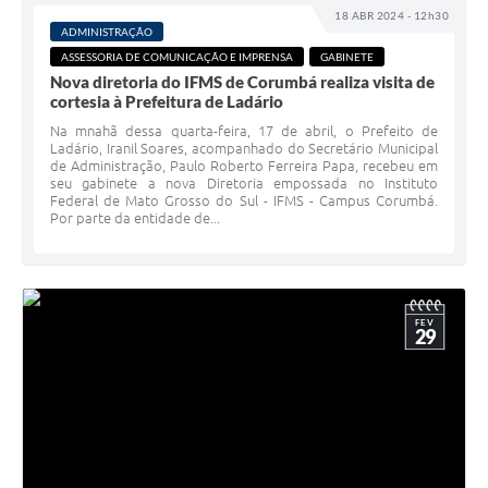
18 ABR 2024 - 12h30
ADMINISTRAÇÃO
ASSESSORIA DE COMUNICAÇÃO E IMPRENSA
GABINETE
Nova diretoria do IFMS de Corumbá realiza visita de
cortesia à Prefeitura de Ladário
Na mnahã dessa quarta-feira, 17 de abril, o Prefeito de
Ladário, Iranil Soares, acompanhado do Secretário Municipal
de Administração, Paulo Roberto Ferreira Papa, recebeu em
seu gabinete a nova Diretoria empossada no Instituto
Federal de Mato Grosso do Sul - IFMS - Campus Corumbá.
Por parte da entidade de...
FEV
29