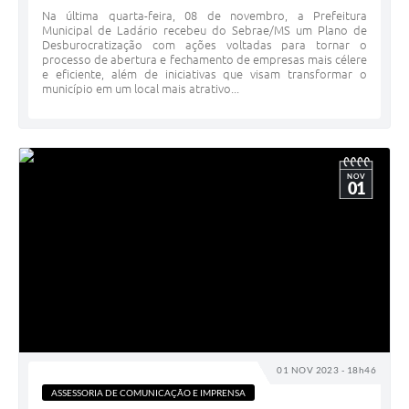
Na última quarta-feira, 08 de novembro, a Prefeitura
Municipal de Ladário recebeu do Sebrae/MS um Plano de
Desburocratização com ações voltadas para tornar o
processo de abertura e fechamento de empresas mais célere
e eficiente, além de iniciativas que visam transformar o
município em um local mais atrativo...
NOV
01
01 NOV 2023 - 18h46
ASSESSORIA DE COMUNICAÇÃO E IMPRENSA