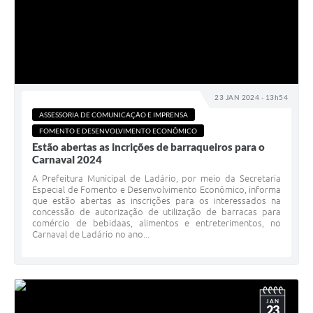
23 JAN 2024 - 13h54
ASSESSORIA DE COMUNICAÇÃO E IMPRENSA
FOMENTO E DESENVOLVIMENTO ECONÔMICO
Estão abertas as incrições de barraqueiros para o
Carnaval 2024
A Prefeitura Municipal de Ladário, por meio da Secretaria
Especial de Fomento e Desenvolvimento Econômico, informa
que estão abertas as inscrições para os interessados na
concessão de autorização de utilização de barracas para
comércio de bebidaas, alimentos e entreterimentos, no
Carnaval de Ladário no ano...
JAN
23