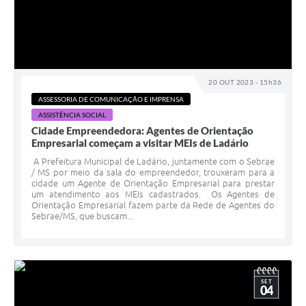
20 OUT 2023 - 15h36
ASSESSORIA DE COMUNICAÇÃO E IMPRENSA
ASSISTÊNCIA SOCIAL
Cidade Empreendedora: Agentes de Orientação
Empresarial começam a visitar MEIs de Ladário
A Prefeitura Municipal de Ladário, juntamente com o Sebrae
/ MS por meio da sala do empreendedor, trouxeram para a
cidade um Agente de Orientação Empresarial para prestar
um atendimento aos MEIs cadastrados. Os Agentes de
Orientação Empresarial fazem parte da Rede de Agentes do
Sebrae/MS, que buscam...
SET
04