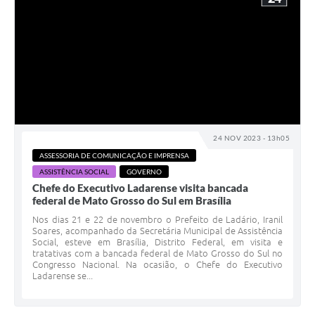
24 NOV 2023 - 13h05
ASSESSORIA DE COMUNICAÇÃO E IMPRENSA
ASSISTÊNCIA SOCIAL
GOVERNO
Chefe do Executivo Ladarense visita bancada
federal de Mato Grosso do Sul em Brasília
Nos dias 21 e 22 de novembro o Prefeito de Ladário, Iranil
Soares, acompanhado da Secretária Municipal de Assistência
Social, esteve em Brasília, Distrito Federal, em visita e
tratativas com a bancada federal de Mato Grosso do Sul no
Congresso Nacional. Na ocasião, o Chefe do Executivo
Ladarense se...