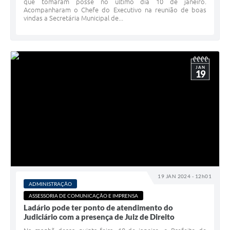
que tomaram posse no último dia 10 de janeiro.
Acompanharam o Chefe do Executivo na reunião de boas
vindas a Secretária Municipal de...
JAN
19
19 JAN 2024 - 12h01
ADMINISTRAÇÃO
ASSESSORIA DE COMUNICAÇÃO E IMPRENSA
Ladário pode ter ponto de atendimento do
Judiciário com a presença de Juiz de Direito