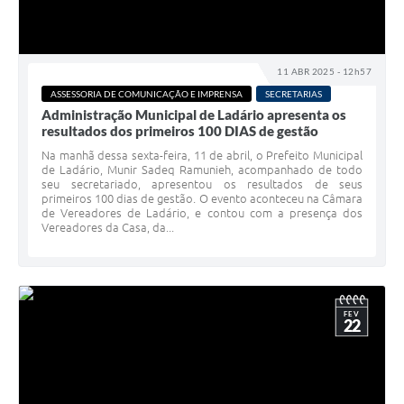
Links úteis
Serviços Online
11 ABR 2025 - 12h57
Telefones Úteis
ASSESSORIA DE COMUNICAÇÃO E IMPRENSA
SECRETARIAS
Administração Municipal de Ladário apresenta os
resultados dos primeiros 100 DIAS de gestão
Na manhã dessa sexta-feira, 11 de abril, o Prefeito Municipal
de Ladário, Munir Sadeq Ramunieh, acompanhado de todo
seu secretariado, apresentou os resultados de seus
primeiros 100 dias de gestão. O evento aconteceu na Câmara
de Vereadores de Ladário, e contou com a presença dos
Vereadores da Casa, da...
FEV
22