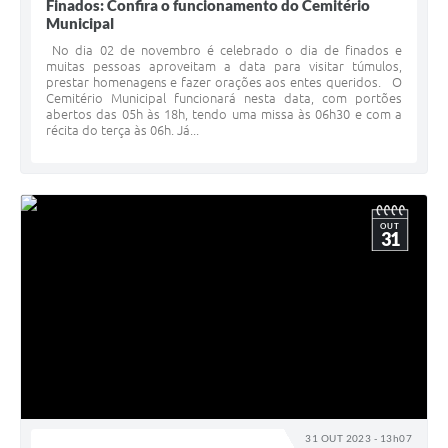
Finados: Confira o funcionamento do Cemitério
Municipal
No dia 02 de novembro é celebrado o dia de finados e
muitas pessoas aproveitam a data para visitar túmulos,
prestar homenagens e fazer orações aos entes queridos. O
Cemitério Municipal funcionará nesta data, com portões
abertos das 05h às 18h, tendo uma missa às 06h30 e com a
récita do terça às 06h. Já...
OUT
31
31 OUT 2023 - 13h07