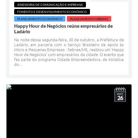
ASSESSORIA DE COMUNICAÇÃO E IMPRENSA
FOMENTO E DESENVOLVIMENTO ECONÔMICO
PLANEJAMENTO ECONÔMICO
PLANEJAMENTO URBANO
Happy Hour de Negócios reúne empresários de
Ladário
Na noite dessa segunda-feira, 30 de outubro, a Prefeitura de
Ladário, em parceria com o Serviço Brasileiro de Apoio às
Micro e Pequenas Empresas - Sebrae/MS, realizou um 'Happy
Hour de Negócios' com empresários da cidade. O evento que
faz parte do programa Cidade Empreendedora, de iniciativa
do...
OUT
26