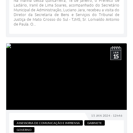
Na manhã dessa quinta-feira, 18 de janeiro, o Prefeito de
Ladário, Iranil de Lima Soares, acompanhado do Secretário
Municipal de Administração, Luciano Jara, recebeu a visita do
Diretor da Secretaria de Bens e Serviços do Tribunal de
Justiça de Mato Grosso do Sul - TJMS, Sr. Lorivaldo Antonio
de Paula. O...
JAN
15
15 JAN 2024 - 12h46
ASSESSORIA DE COMUNICAÇÃO E IMPRENSA
GABINETE
GOVERNO