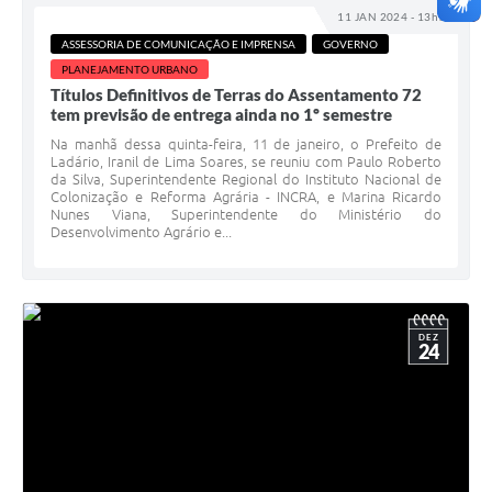
11 JAN 2024 - 13h15
ASSESSORIA DE COMUNICAÇÃO E IMPRENSA
GOVERNO
PLANEJAMENTO URBANO
Títulos Definitivos de Terras do Assentamento 72
tem previsão de entrega ainda no 1º semestre
Na manhã dessa quinta-feira, 11 de janeiro, o Prefeito de
Ladário, Iranil de Lima Soares, se reuniu com Paulo Roberto
da Silva, Superintendente Regional do Instituto Nacional de
Colonização e Reforma Agrária - INCRA, e Marina Ricardo
Nunes Viana, Superintendente do Ministério do
Desenvolvimento Agrário e...
DEZ
24