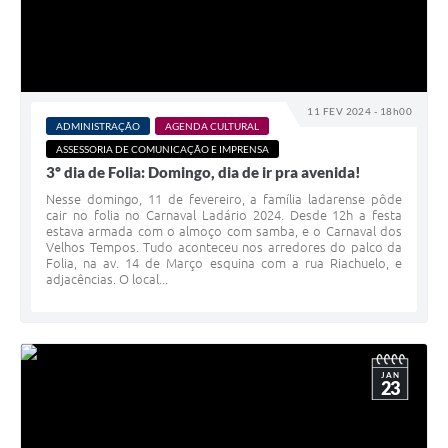
11 FEV 2024 - 18h00
ADMINISTRAÇÃO
AGENDA CULTURAL
ASSESSORIA DE COMUNICAÇÃO E IMPRENSA
3º dia de Folia: Domingo, dia de ir pra avenida!
Nesse domingo, 11 de fevereiro, a família ladarense pôde
cair no folia no Carnaval Ladário 2024. Desde 12h a festa
estava armada com o almoço com samba, e o Carnaval dos
Velhos Tempos. Tudo aconteceu nos arredores do palco da
Folia, na av. 14 de Março esquina com a rua Riachuelo, e
adjacências. O local...
JAN
23