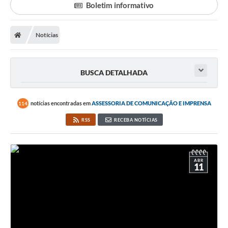
Boletim informativo
LICITAÇÕES E CONTRATOS
Notícias
Secretarias
Leis e Decretos
BUSCA DETALHADA
Cultura
Nossa Cidade
notícias encontradas em
ASSESSORIA DE COMUNICAÇÃO E IMPRENSA
114
Notícias
RSS
RECEBA NOTÍCIAS
SIC
Ouvidoria
ABR
11
A Prefeitura
Galeria de Fotos
Galeria de Vídeos