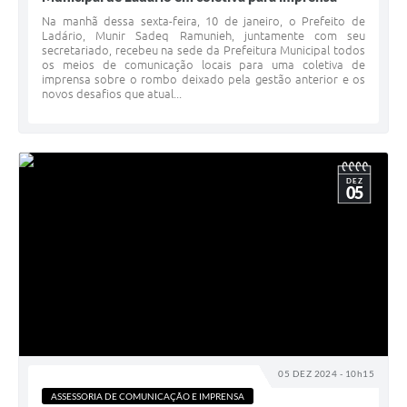
Na manhã dessa sexta-feira, 10 de janeiro, o Prefeito de
Ladário, Munir Sadeq Ramunieh, juntamente com seu
secretariado, recebeu na sede da Prefeitura Municipal todos
os meios de comunicação locais para uma coletiva de
imprensa sobre o rombo deixado pela gestão anterior e os
novos desafios que atual...
DEZ
05
05 DEZ 2024 - 10h15
ASSESSORIA DE COMUNICAÇÃO E IMPRENSA