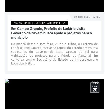
26 OUT 2023 - 12h22
ASSESSORIA DE COMUNICAÇÃO E IMPRENSA
Em Campo Grande, Prefeito de Ladário visita
Governo de MS em busca apoio a projetos para o
município
Na manhã dessa quinta-feira, 26 de outubro, o Prefeito de
Ladário, Iranil Soares, esteve na capital do Estado em visita a
secretarias do Governo de Mato Grosso do Sul para
viabilização de projetos para a Pérola do Pantanal. Em
conversa com o Secretário de Estado de Infraestrutura e
Logística, Hélio...
OUT
20