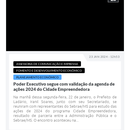
23 JAN 2024 - 12h53
ASSESSORIA DE COMUNICAÇÃO E IMPRENSA
FOMENTO E DESENVOLVIMENTO ECONÔMICO
PLANEJAMENTO ECONÔMICO
Poder Executivo segue com validação da agenda de
ações 2024 do Cidade Empreendedora
Na manhã dessa segunda-feira, 22 de janeiro, o Prefeito de
Ladário, Iranil Soares, junto com seu Secretariado, se
reuniram com representantes do Sebrae/MS para estudo das
ações de 2024 do programa Cidade Empreendedora,
resultado de parceria entre a Administração Pública e o
Sebrae/MS. O encontro aconteceu na...