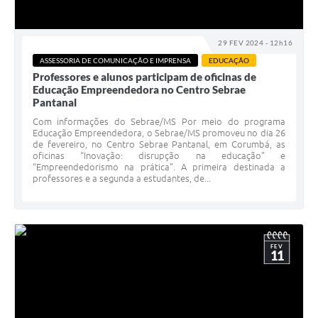
29 FEV 2024 - 12h16
ASSESSORIA DE COMUNICAÇÃO E IMPRENSA
EDUCAÇÃO
Professores e alunos participam de oficinas de
Educação Empreendedora no Centro Sebrae
Pantanal
Com informações do Sebrae/MS Por meio do programa
Educação Empreendedora, o Sebrae/MS promoveu no dia 26
de fevereiro, no Centro Sebrae Pantanal, em Corumbá, as
oficinas “Inovação: disrupção na educação” e
“Empreendedorismo na prática”. A primeira destinada a
professores e a segunda a estudantes, de...
FEV
11