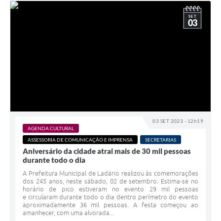
SET
03
03 SET 2023 - 12h19
AGENDA CULTURAL
ASSESSORIA DE COMUNICAÇÃO E IMPRENSA
SECRETARIAS
Aniversário da cidade atrai mais de 30 mil pessoas
durante todo o dia
A Prefeitura Municipal de Ladário realizou às comemorações
dos 245 anos, neste sábado, 02 de setembro. Estima-se no
horário de pico estiveram no evento 29 mil pessoas
e circularam durante todo o dia dentro perímetro do evento
aproximadamente 36 mil pessoas. A festa começou ao
amanhecer, com uma alvorada...