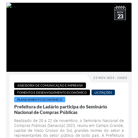
NOV
23
23 NOV 2023 - 13h03
ASSESSORIA DE COMUNICAÇÃO E IMPRENSA
FOMENTO E DESENVOLVIMENTO ECONÔMICO
LICITAÇÕES
PLANEJAMENTO ECONÔMICO
Prefeitura de Ladário participa do Seminário
Nacional de Compras Públicas
Realizado de 20 a 22 de novembro, o Seminário Nacional de
Compras Públicas (Senacop) 2023, reuniu em Campo Grande,
capital de Mato Grosso do Sul, grandes nomes do setor e
representantes do setor público de todo país. A Prefeitura