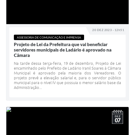
20 DEZ 2023 - 12h51
ASSESSORIA DE COMUNICAÇÃO E IMPRENSA
Projeto de Lei da Prefeitura que vai beneficiar
servidores municipais de Ladário é aprovado na
Câmara
Na tarde dessa terça-feira, 19 de dezembro, Projeto de Lei
encaminhado pelo Prefeito de Ladário Iranil Soares à Câmara
Municipal é aprovado pela maioria dos Vereadores. O
projeto prevê a elevação salarial e, para o servidor público
municipal para o nível IV que possuia o menor salário base da
Administração...
DEZ
07