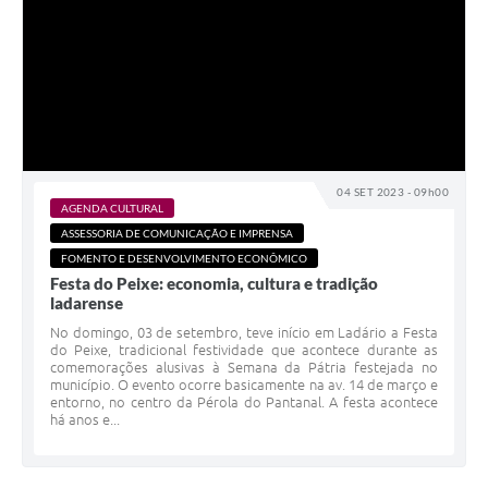
04 SET 2023 - 09h00
AGENDA CULTURAL
ASSESSORIA DE COMUNICAÇÃO E IMPRENSA
FOMENTO E DESENVOLVIMENTO ECONÔMICO
Festa do Peixe: economia, cultura e tradição
ladarense
No domingo, 03 de setembro, teve início em Ladário a Festa
do Peixe, tradicional festividade que acontece durante as
comemorações alusivas à Semana da Pátria festejada no
município. O evento ocorre basicamente na av. 14 de março e
entorno, no centro da Pérola do Pantanal. A festa acontece
há anos e...