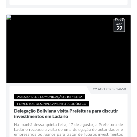
AGO
22
22 AGO 2023 - 14h50
ASSESSORIA DE COMUNICAÇÃO E IMPRENSA
FOMENTO E DESENVOLVIMENTO ECONÔMICO
Delegação Boliviana visita Prefeitura para discutir
investimentos em Ladário
Na manhã dessa quinta-feira, 17 de agosto, a Prefeitura de
Ladário recebeu a visita de uma delegação de autoridades e
empresários bolivianos para tratar de futuros investimentos