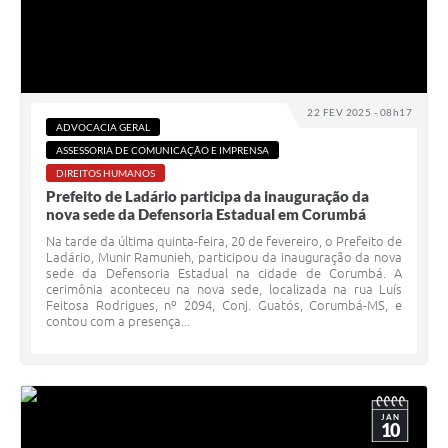
22 FEV 2025 - 08h17
ADVOCACIA GERAL
ASSESSORIA DE COMUNICAÇÃO E IMPRENSA
DIREITOS HUMANOS
Prefeito de Ladário participa da inauguração da
nova sede da Defensoria Estadual em Corumbá
Na tarde da última quinta-feira, 20 de fevereiro, o Prefeito de
Ladário, Munir Ramunieh, participou da inauguração da nova
sede da Defensoria Estadual na cidade de Corumbá. A
cerimônia aconteceu na nova sede, localizada na rua Luís
Feitosa Rodrigues, nº 2094, Conj. Guatós, Corumbá-MS, e
contou com a presença...
JAN
10