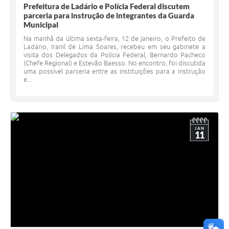
Prefeitura de Ladário e Polícia Federal discutem
parceria para instrução de integrantes da Guarda
Municipal
Na manhã da última sexta-feira, 12 de janeiro, o Prefeito de
Ladário, Iranil de Lima Soares, recebeu em seu gabinete a
visita dos Delegados da Polícia Federal, Bernardo Pacheco
(Chefe Regional) e Estevão Baesso. No encontro, foi discutida
uma possível parceria entre as instituições para a instrução
e...
JAN
11