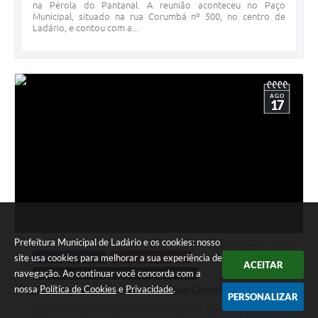
na Pérola do Pantanal. A reunião aconteceu no Paço
Municipal, situado na rua Corumbá nº 500, no centro de
Ladário, e contou com a...
AGO
17
Prefeitura Municipal de Ladário e os cookies: nosso
17 AGO 2023 - 14h06
site usa cookies para melhorar a sua experiência de
ADMINISTRAÇÃO
AGENDA CULTURAL
ACEITAR
navegação. Ao continuar você concorda com a
ASSESSORIA DE COMUNICAÇÃO E IMPRENSA
nossa
Política de Cookies
e
Privacidade
.
17 de agosto: Dia do Patrimônio Cultural
PERSONALIZAR
Hoje, 17 de agosto, é comemorado o dia do Patrimônio