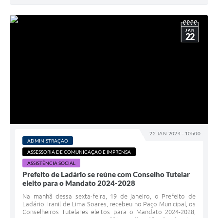
JAN
22
22 JAN 2024 - 10h00
ADMINISTRAÇÃO
ASSESSORIA DE COMUNICAÇÃO E IMPRENSA
ASSISTÊNCIA SOCIAL
Prefeito de Ladário se reúne com Conselho Tutelar
eleito para o Mandato 2024-2028
Na manhã dessa sexta-feira, 19 de janeiro, o Prefeito de
Ladário, Iranil de Lima Soares, recebeu no Paço Municipal, os
Conselheiros Tutelares eleitos para o Mandato 2024-2028,