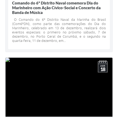
Comando do 6º Distrito Naval comemora Dia do
Marinheiro com Ação Cívico-Social e Concerto da
Banda de Música
O Comando do 6º Distrito Naval da Marinha do Brasil
(Com6ºDN), como parte das comemorações do Dia do
Marinheiro, celebrado em 13 de dezembro, realizará dois
eventos especiais: o primeiro no próximo sábado, 7 de
dezembro, no Porto Geral de Corumbá, e o segundo na
quarta-feira, 11 de dezembro, em...
ABR
18