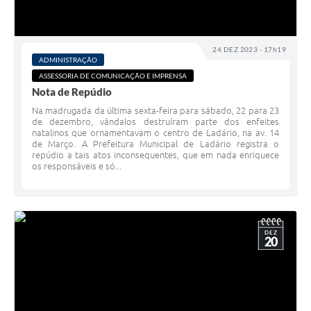
24 DEZ 2023 - 17h19
ADMINISTRAÇÃO
ASSESSORIA DE COMUNICAÇÃO E IMPRENSA
Nota de Repúdio
Na madrugada da última sexta-feira para sábado, 22 para 23
de dezembro, vândalos destruíram parte dos enfeites
natalinos que ornamentavam o centro de Ladário, na av. 14
de Março. A Prefeitura Municipal de Ladário registra o
repúdio a tais atos inconsequentes, que em nada enriquece
os responsáveis e só...
DEZ
20