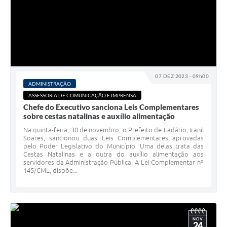
07 DEZ 2023 - 09h00
ADMINISTRAÇÃO
ASSESSORIA DE COMUNICAÇÃO E IMPRENSA
Chefe do Executivo sanciona Leis Complementares
sobre cestas natalinas e auxílio alimentação
Na quinta-feira, 30 de novembro, o Prefeito de Ladário, Iranil
Soares, sancionou duas Leis Complementares aprovadas
pelo Poder Legislativo do Município. Uma delas trata das
Cestas Natalinas e a outra do auxílio alimentação aos
servidores da Administração Pública. A Lei Complementar nº
145/CML, dispõe...
NOV
24