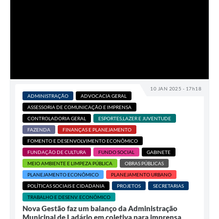
10 JAN 2025 - 17h18
ADMINISTRAÇÃO
ADVOCACIA GERAL
ASSESSORIA DE COMUNICAÇÃO E IMPRENSA
CONTROLADORIA GERAL
ESPORTES,LAZER E JUVENTUDE
FAZENDA
FINANÇAS E PLANEJAMENTO
FOMENTO E DESENVOLVIMENTO ECONÔMICO
FUNDAÇÃO DE CULTURA
FUNDO SOCIAL
GABINETE
MEIO AMBIENTE E LIMPEZA PÚBLICA
OBRAS PÚBLICAS
PLANEJAMENTO ECONÔMICO
PLANEJAMENTO URBANO
POLÍTICAS SOCIAIS E CIDADANIA
PROJETOS
SECRETARIAS
TRABALHO E DESENV. ECONÔMICO
Nova Gestão faz um balanço da Administração
Municipal de Ladário em coletiva para imprensa