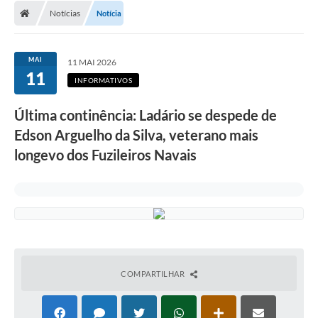
Notícias
Notícia
LICITAÇÕES E CONTRATOS
Secretarias
MAI
11 MAI 2026
11
Leis e Decretos
INFORMATIVOS
Cultura
Última continência: Ladário se despede de
Edson Arguelho da Silva, veterano mais
Nossa Cidade
longevo dos Fuzileiros Navais
Notícias
SIC
Ouvidoria
A Prefeitura
COMPARTILHAR
Galeria de Fotos
Galeria de Vídeos