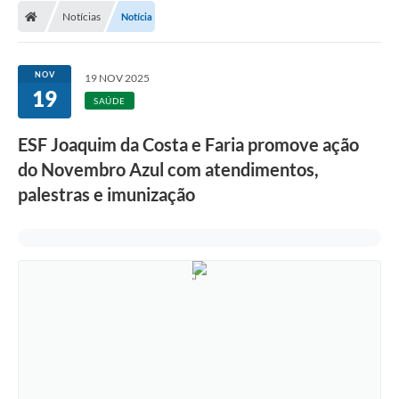
Notícias
Notícia
LICITAÇÕES E CONTRATOS
Secretarias
NOV
19 NOV 2025
19
Leis e Decretos
SAÚDE
Cultura
ESF Joaquim da Costa e Faria promove ação
do Novembro Azul com atendimentos,
Nossa Cidade
palestras e imunização
Notícias
SIC
Ouvidoria
A Prefeitura
Galeria de Fotos
Galeria de Vídeos