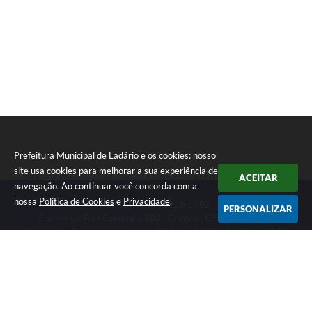
Prefeitura Municipal de Ladário e os cookies: nosso
site usa cookies para melhorar a sua experiência de
ACEITAR
navegação. Ao continuar você concorda com a
nossa
Política de Cookies
e
Privacidade
.
Telefone: (67) 3226-2002
PERSONALIZAR
Endereço: Rua Corumbá 500 - Centro | CEP: 79370-000
Horário de Funcionamento das 08:00 as 12:00 - 13:00 as 17:00
CNPJ: 03.330.453/0001-74
Prefeitura Municipal de Ladário
Versão do Sistema:
3.5.3 - 19/06/2026