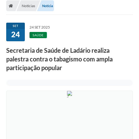
Notícias
Notícia
LICITAÇÕES E CONTRATOS
Secretarias
SET
24 SET 2025
24
Leis e Decretos
SAÚDE
Cultura
Secretaria de Saúde de Ladário realiza
palestra contra o tabagismo com ampla
Nossa Cidade
participação popular
Notícias
SIC
Ouvidoria
A Prefeitura
Galeria de Fotos
Galeria de Vídeos