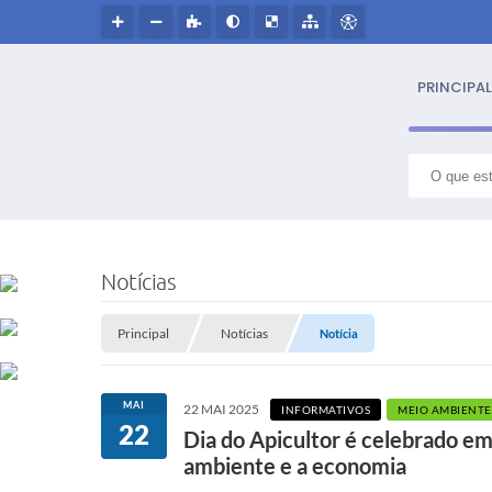
PRINCIPAL
S
NOSS
Notícias
Hin
Principal
Notícias
Notícia
Histór
MAI
22 MAI 2025
INFORMATIVOS
MEIO AMBIENTE 
Símbo
22
Dia do Apicultor é celebrado e
ambiente e a economia
Cultur