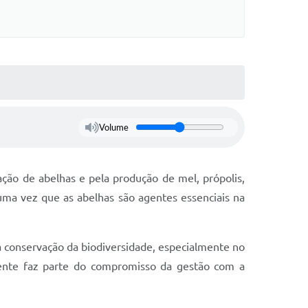
s On-line
Cotação On-Line
do Aluno
Solicitação On-Line
e Processos
ivos
Suporte Quality
tato
Volume
GED
etter
iação de abelhas e pela produção de mel, própolis,
ações
uma vez que as abelhas são agentes essenciais na
 Seletivo
o da SMEL
 a conservação da biodiversidade, especialmente no
biente faz parte do compromisso da gestão com a