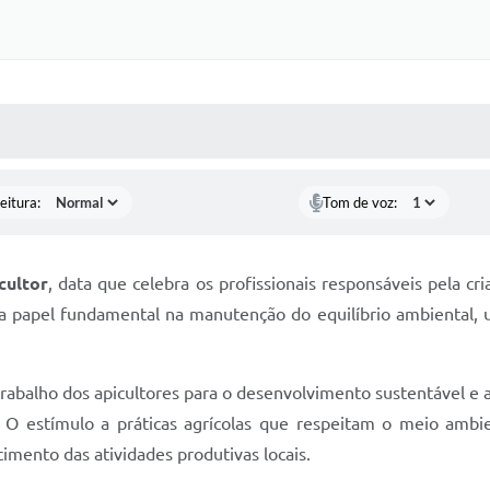
Certidõe
Portal 
Concursos 
 MÍDIAS
RECEBA NOTÍCIAS
selet
Con
eitura:
Tom de voz:
Newsl
cultor
, data que celebra os profissionais responsáveis pela cr
Avali
a papel fundamental na manutenção do equilíbrio ambiental, 
Processo
Simplificad
trabalho dos apicultores para o desenvolvimento sustentável e
. O estímulo a práticas agrícolas que respeitam o meio am
imento das atividades produtivas locais.