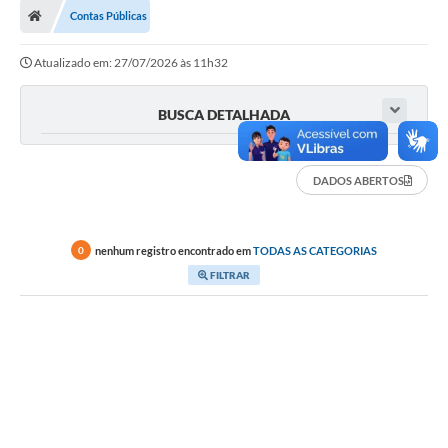
Contas Públicas
LICITAÇÕES E CONTRATOS
Atualizado em: 27/07/2026 às 11h32
Secretarias
Leis e Decretos
BUSCA DETALHADA
Cultura
DADOS ABERTOS
Nossa Cidade
Notícias
nenhum registro encontrado em
TODAS AS CATEGORIAS
0
SIC
FILTRAR
Ouvidoria
A Prefeitura
Galeria de Fotos
Galeria de Vídeos