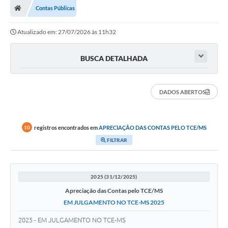
Contas Públicas
LICITAÇÕES E CONTRATOS
Atualizado em: 27/07/2026 às 11h32
Secretarias
Leis e Decretos
BUSCA DETALHADA
Cultura
DADOS ABERTOS
Nossa Cidade
Notícias
registros encontrados em
APRECIAÇÃO DAS CONTAS PELO TCE/MS
10
SIC
FILTRAR
Ouvidoria
A Prefeitura
2025 (31/12/2025)
Apreciação das Contas pelo TCE/MS
Galeria de Fotos
EM JULGAMENTO NO TCE-MS 2025
Galeria de Vídeos
2025 - EM JULGAMENTO NO TCE-MS