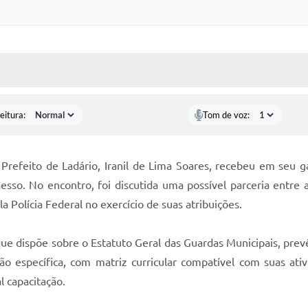
Certidõe
Portal 
 MÍDIAS
RECEBA NOTÍCIAS
Concursos 
selet
eitura:
Tom de voz:
Con
Newsl
 Prefeito de Ladário, Iranil de Lima Soares, recebeu em seu ga
so. No encontro, foi discutida uma possível parceria entre a
Avali
 Polícia Federal no exercício de suas atribuições.
Processo
Simplificad
ue dispõe sobre o Estatuto Geral das Guardas Municipais, prevê
ão específica, com matriz curricular compatível com suas ati
l capacitação.