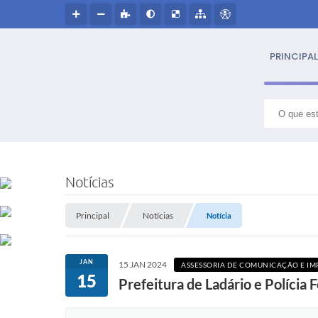
PRINCIPAL
S
NOSS
Notícias
Hin
Principal
Notícias
Notícia
Histór
JAN
15 JAN 2024
ASSESSORIA DE COMUNICAÇÃO E IM
Símbo
15
Prefeitura de Ladário e Polícia
Cultur