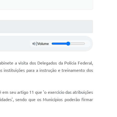
s On-line
Cotação On-Line
do Aluno
Solicitação On-Line
e Processos
ivos
Suporte Quality
Volume
tato
GED
etter
binete a visita dos Delegados da Polícia Federal,
s instituições para a instrução e treinamento dos
ações
 Seletivo
o da SMEL
 em seu artigo 11 que 'o exercício das atribuições
vidades', sendo que os Municípios poderão firmar