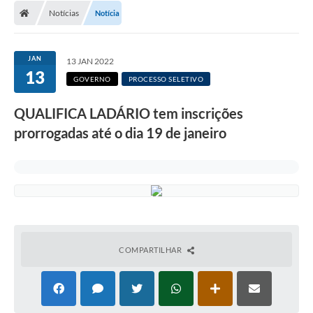
Notícias
Notícia
LICITAÇÕES E CONTRATOS
Secretarias
JAN
13 JAN 2022
13
Leis e Decretos
GOVERNO
PROCESSO SELETIVO
Cultura
QUALIFICA LADÁRIO tem inscrições
prorrogadas até o dia 19 de janeiro
Nossa Cidade
Notícias
SIC
Ouvidoria
A Prefeitura
COMPARTILHAR
Galeria de Fotos
Galeria de Vídeos