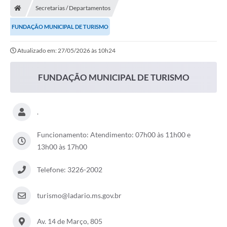
Secretarias / Departamentos
LICITAÇÕES E CONTRATOS
FUNDAÇÃO MUNICIPAL DE TURISMO
Secretarias
Atualizado em: 27/05/2026 às 10h24
Leis e Decretos
FUNDAÇÃO MUNICIPAL DE TURISMO
Cultura
Nossa Cidade
.
Notícias
Funcionamento: Atendimento: 07h00 às 11h00 e
SIC
13h00 às 17h00
Ouvidoria
Telefone: 3226-2002
A Prefeitura
turismo@ladario.ms.gov.br
Galeria de Fotos
Galeria de Vídeos
Av. 14 de Março, 805