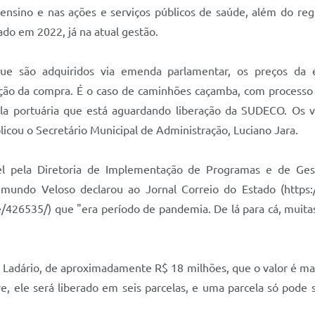
sino e nas ações e serviços públicos de saúde, além do regula
do em 2022, já na atual gestão.
ue são adquiridos via emenda parlamentar, os preços da 
ação da compra. É o caso de caminhões caçamba, com processo 
rla portuária que está aguardando liberação da SUDECO. Os 
licou o Secretário Municipal de Administração, Luciano Jara.
el pela Diretoria de Implementação de Programas e de Ge
mundo Veloso declarou ao Jornal Correio do Estado (https:/
de/426535/) que "era período de pandemia. De lá para cá, muit
e Ladário, de aproximadamente R$ 18 milhões, que o valor é maio
ve, ele será liberado em seis parcelas, e uma parcela só pode 