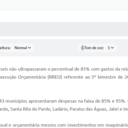
Certidõe
Portal 
 MÍDIAS
RECEBA NOTÍCIAS
Concursos 
selet
eitura:
Tom de voz:
Con
Newsl
seis não ultrapassaram o percentual de 85% com gastos da rela
xecução Orçamentária (RREO) referente ao 5º bimestre de 
Avali
Processo
Simplificad
 municípios apresentaram despesas na faixa de 85% e 95%. O
ardo, Santa Rita do Pardo, Ladário, Paraíso das Águas, Jateí e In
iscal e orçamentária mesmo com investimentos em maquinário, p