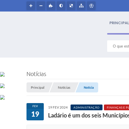
PRINCIPAL
S
NOSS
Notícias
Hin
Principal
Notícias
Notícia
Histór
FEV
19 FEV 2024
ADMINISTRAÇÃO
FINANÇAS E 
Símbo
19
Ladário é um dos seis Municípi
Cultur