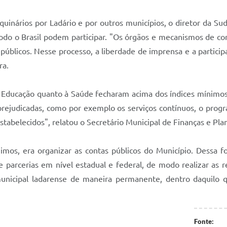
uinários por Ladário e por outros municípios, o diretor da Sud
todo o Brasil podem participar. "Os órgãos e mecanismos de con
s públicos. Nesse processo, a liberdade de imprensa e a partic
ra.
a à Educação quanto à Saúde fecharam acima dos índices mínim
rejudicadas, como por exemplo os serviços contínuos, o progr
estabelecidos", relatou o Secretário Municipal de Finanças e Pl
s, era organizar as contas públicos do Município. Dessa for
parcerias em nível estadual e federal, de modo realizar as re
 municipal ladarense de maneira permanente, dentro daquilo q
Fonte: