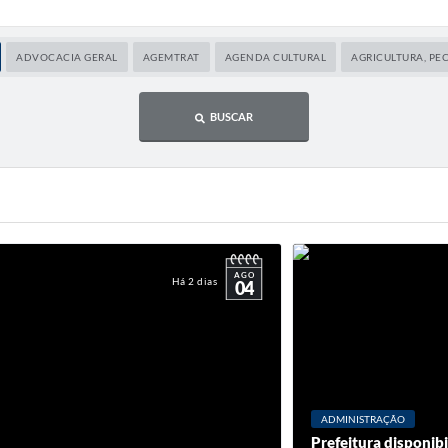
Taxa de 
Construção)
sóli
ADVOCACIA GERAL
AGEMTRAT
AGENDA CULTURAL
AGRICULTURA, PE
Emissão
BUSCAR
Sites
Portal da t
Serviço de
ao Cid
AGO
Há 2 dias
04
Carta de
Chamament
Diário 
ADMINISTRAÇÃO
Prefeitura disponibi