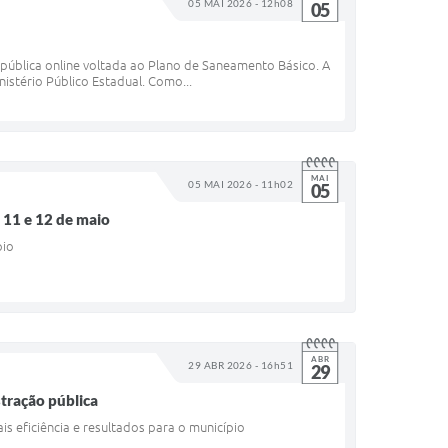
05 MAI 2026 - 12h08
05
a pública online voltada ao Plano de Saneamento Básico. A
istério Público Estadual. Como...
MAI
05 MAI 2026 - 11h02
05
 11 e 12 de maio
pio
ABR
29 ABR 2026 - 16h51
29
stração pública
 eficiência e resultados para o município