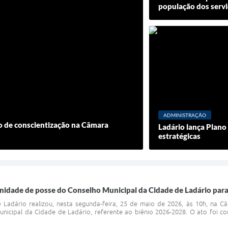
Certidõe
população dos servi
Portal 
Concursos 
selet
Con
Newsl
ADMINISTRAÇÃO
ão de conscientização na Câmara
Ladário lança Plan
estratégicas
Avali
Processo
Simplificad
lenidade de posse do Conselho Municipal da Cidade de Ladário par
e Ladário realizou, nesta segunda-feira, 25 de maio de 2026, às 10h, na 
icipal da Cidade de Ladário, referente ao biênio 2026-2028. O ato foi 