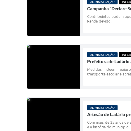
ADMINISTRAÇÃO
INFO
Campanha “Declare Se
Contribuintes podem apoi
Renda devido.
ADMINISTRAÇÃO
INFO
Prefeitura de Ladário
Medidas incluem reajust
transporte escolar e acré
ADMINISTRAÇÃO
Artesão de Ladário pr
Com mais de 25 anos de a
e a história do município.