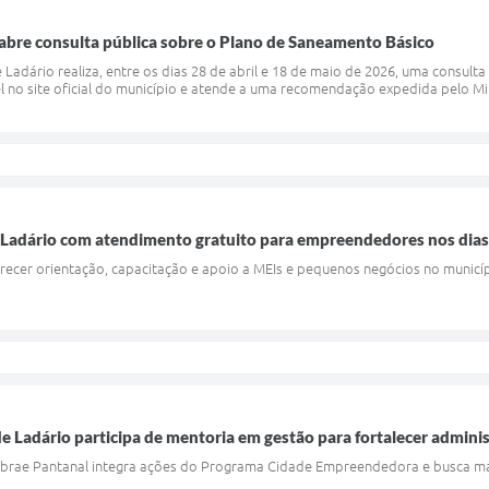
 abre consulta pública sobre o Plano de Saneamento Básico
 Ladário realiza, entre os dias 28 de abril e 18 de maio de 2026, uma consult
l no site oficial do município e atende a uma recomendação expedida pelo Min
 Ladário com atendimento gratuito para empreendedores nos dias
erecer orientação, capacitação e apoio a MEIs e pequenos negócios no municí
de Ladário participa de mentoria em gestão para fortalecer admini
brae Pantanal integra ações do Programa Cidade Empreendedora e busca mais