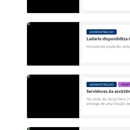
ADMINISTRAÇÃO
Ladário disponibiliza 
Moradores poderão utiliza
ADMINISTRAÇÃO
ASSIS
Servidores da assistê
Na noite de terça-feira 
entrega de uma Moção de C