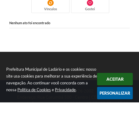
Vínculos
Gostei
Nenhum ato foi encontrado
Prefeitura Municipal de Ladário e os cookies: nosso
site usa cookies para melhorar a sua experiência de
ACEITAR
navegação. Ao continuar você concorda com a
nossa
Política de Cookies
e
Privacidade
.
Telefone: (67) 3226-2002
PERSONALIZAR
Endereço: Rua Corumbá 500 - Centro | CEP: 79370-000
Horário de Funcionamento das 08:00 as 12:00 - 13:00 as 17:00
CNPJ: 03.330.453/0001-74
Prefeitura Municipal de Ladário
Versão do Sistema:
3.5.3 - 19/06/2026