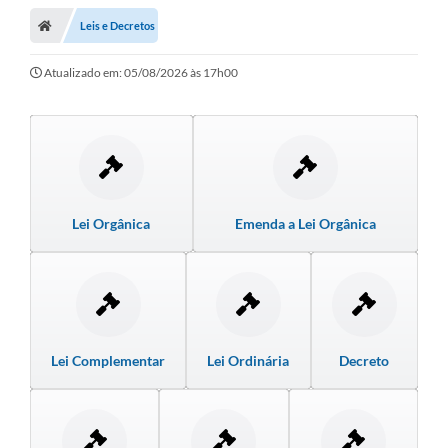
Leis e Decretos
LICITAÇÕES E CONTRATOS
Secretarias
Atualizado em: 05/08/2026 às 17h00
Leis e Decretos
Cultura
Nossa Cidade
Lei Orgânica
Emenda a Lei Orgânica
Notícias
SIC
Ouvidoria
A Prefeitura
Lei Complementar
Lei Ordinária
Decreto
Galeria de Fotos
Galeria de Vídeos