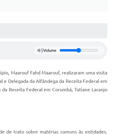
s On-line
Cotação On-Line
do Aluno
Solicitação On-Line
e Processos
ivos
Suporte Quality
Volume
tato
GED
etter
pio, Maarouf Fahd Maarouf, realizaram uma visita
cal e Delegada da Alfândega da Receita Federal em
ações
 da Receita Federal em Corumbá, Tatiane Laranjo
 Seletivo
o da SMEL
ade de trato sobre matérias comuns às entidades.