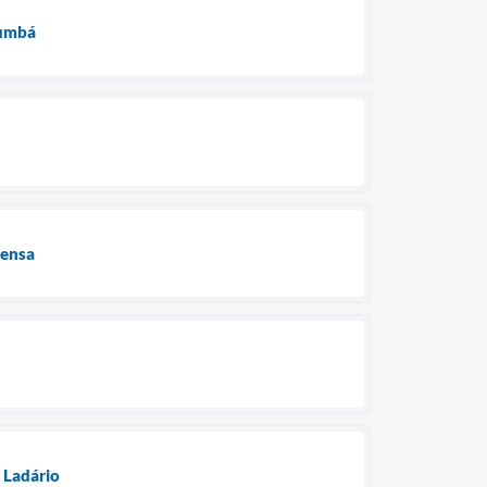
rumbá
rensa
 Ladário