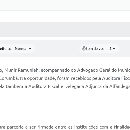
Certidõe
Portal 
 MÍDIAS
RECEBA NOTÍCIAS
Concursos 
selet
eitura:
Tom de voz:
Con
Newsl
ário, Munir Ramunieh, acompanhado do Advogado Geral do Municí
 Corumbá. Na oportunidade, foram recebidos pela Auditora Fis
Avali
ela também a Auditora Fiscal e Delegada Adjunta da Alfândega
Processo
Simplificad
ra parceria a ser firmada entre as instituições com a finalid