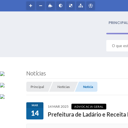
PRINCIPAL
S
NOSS
Notícias
Hin
Principal
Notícias
Notícia
Histór
MAR
14 MAR 2025
ADVOCACIA GERAL
Símbo
14
Prefeitura de Ladário e Receita 
Cultur