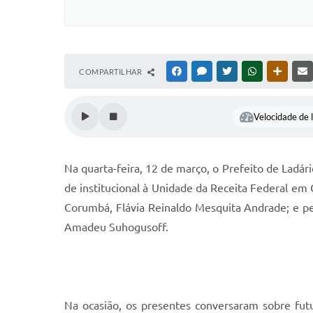
COMPARTILHAR
FACEBOOK
MESSENGER
TWITTER
WHATSAPP
OUTRAS
Velocidade de l
Na quarta-feira, 12 de março, o Prefeito de Lad
de institucional à Unidade da Receita Federal em
Corumbá, Flávia Reinaldo Mesquita Andrade; e p
Amadeu Suhogusoff.
Na ocasião, os presentes conversaram sobre futu