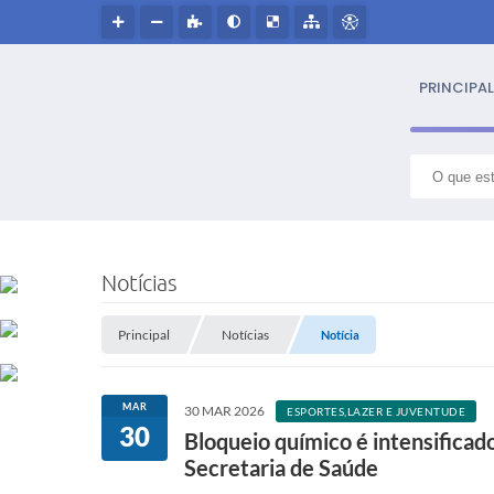
PRINCIPAL
S
NOSS
Notícias
Hin
Principal
Notícias
Notícia
Histór
MAR
30 MAR 2026
ESPORTES,LAZER E JUVENTUDE
Símbo
30
Bloqueio químico é intensificad
Secretaria de Saúde
Cultur