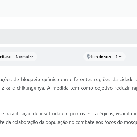
Certidõe
Portal 
Concursos 
 MÍDIAS
RECEBA NOTÍCIAS
selet
Con
eitura:
Tom de voz:
Newsl
s ações de bloqueio químico em diferentes regiões da cidade
Avali
, zika e chikungunya. A medida tem como objetivo reduzir r
Processo
Simplificad
e na aplicação de inseticida em pontos estratégicos, visando i
nte da colaboração da população no combate aos focos do mosqu