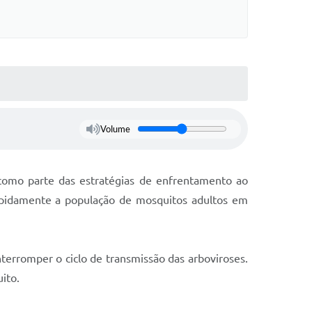
s On-line
Cotação On-Line
do Aluno
Solicitação On-Line
e Processos
ivos
Suporte Quality
tato
Volume
GED
etter
 como parte das estratégias de enfrentamento ao
ações
apidamente a população de mosquitos adultos em
 Seletivo
o da SMEL
nterromper o ciclo de transmissão das arboviroses.
ito.