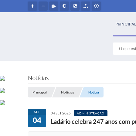
PRINCIPAL
S
NOSS
Notícias
Hin
Principal
Notícias
Notícia
Histór
SET
04 SET 2025
ADMINISTRAÇÃO
Símbo
04
Ladário celebra 247 anos com pú
Cultur