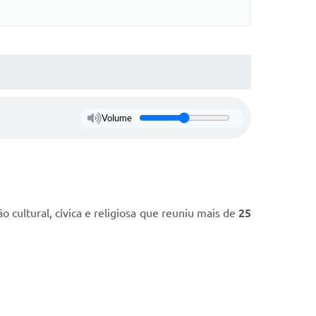
s On-line
Cotação On-Line
do Aluno
Solicitação On-Line
e Processos
ivos
Suporte Quality
Volume
tato
GED
etter
ações
ultural, cívica e religiosa que reuniu mais de
25
 Seletivo
o da SMEL