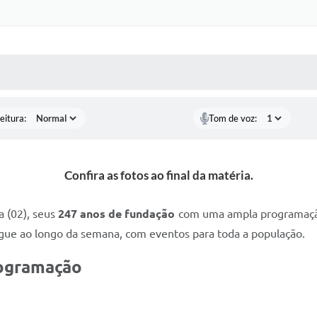
Certidõe
Portal 
 MÍDIAS
RECEBA NOTÍCIAS
Concursos 
selet
eitura:
Tom de voz:
Con
Newsl
Confira as fotos ao final da matéria.
Avali
 (02), seus
247 anos de fundação
com uma ampla programação c
Processo
egue ao longo da semana, com eventos para toda a população.
Simplificad
programação