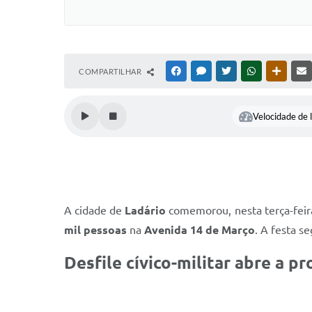
COMPARTILHAR
FACEBOOK
MESSENGER
TWITTER
WHATSAPP
OUTRAS
Velocidade de l
A cidade de
Ladário
comemorou, nesta terça-feira
mil pessoas
na
Avenida 14 de Março
. A festa s
Desfile cívico-militar abre a 