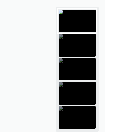
resíduos
Diário Oficial
REFORMAS E AQUISIÇÃO DE B
Contratos
dos
CULTURAIS
Portarias Municipais
Contratos
Holerite Online
Resoluções Municipais
 de IPTU
SIC
Legislações Tributárias
Acesso ao Webmail
 úteis
Legislações Municipais de
e-CJUR
Acesso ao protocolo
Posturas
ransparência
(Quality)
Legislações Municipais de Obras
 Informação
Transparência - Quality
adão
Estatutos dos servidores
municipais
Controlador Interno
 Serviços
Planos de cargos e carreiras
Portal da Educação
o público
Controle Interno
Portal do Professor
Plano Diretor
Oficial
Taxa de coleta de lixo
Acesso ao Saúde Web