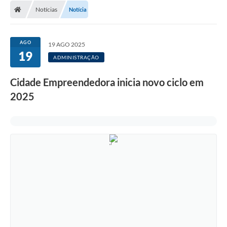
Notícias
Notícia
LICITAÇÕES E CONTRATOS
Secretarias
AGO
19 AGO 2025
19
Leis e Decretos
ADMINISTRAÇÃO
Cultura
Cidade Empreendedora inicia novo ciclo em
2025
Nossa Cidade
Notícias
SIC
Ouvidoria
A Prefeitura
Galeria de Fotos
Galeria de Vídeos