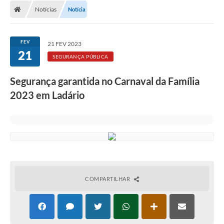
Notícias
Notícia
LICITAÇÕES E CONTRATOS
Secretarias
FEV
21 FEV 2023
21
Leis e Decretos
SEGURANÇA PÚBLICA
Cultura
Segurança garantida no Carnaval da Família
2023 em Ladário
Nossa Cidade
Notícias
SIC
Ouvidoria
A Prefeitura
COMPARTILHAR
Galeria de Fotos
Galeria de Vídeos