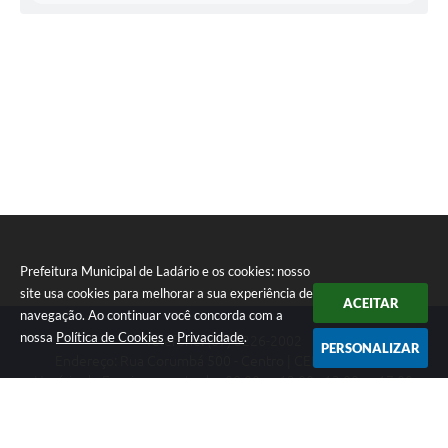
E
SERVIÇOS...
Waldecyr
Ferreira
de
Arruda
Prefeitura Municipal de Ladário e os cookies: nosso
site usa cookies para melhorar a sua experiência de
ACEITAR
navegação. Ao continuar você concorda com a
nossa
Política de Cookies
e
Privacidade
.
Telefone: (67) 3226-2002
PERSONALIZAR
Endereço: Rua Corumbá 500 - Centro | CEP: 79370-000
Horário de Funcionamento das 08:00 as 12:00 - 13:00 as 17:00
CNPJ: 03.330.453/0001-74
Prefeitura Municipal de Ladário