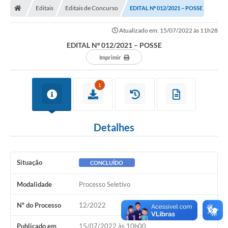
Editais
Editais de Concurso
EDITAL Nº 012/2021 – POSSE
LICITAÇÕES E CONTRATOS
Atualizado em: 15/07/2022 às 11h28
Secretarias
EDITAL Nº 012/2021 – POSSE
Leis e Decretos
Imprimir
Cultura
1
Nossa Cidade
Notícias
Detalhes
SIC
Ouvidoria
Situação
CONCLUÍDO
A Prefeitura
Modalidade
Processo Seletivo
Galeria de Fotos
Nº do Processo
12/2022
Galeria de Vídeos
Publicado em
15/07/2022 às 10h00