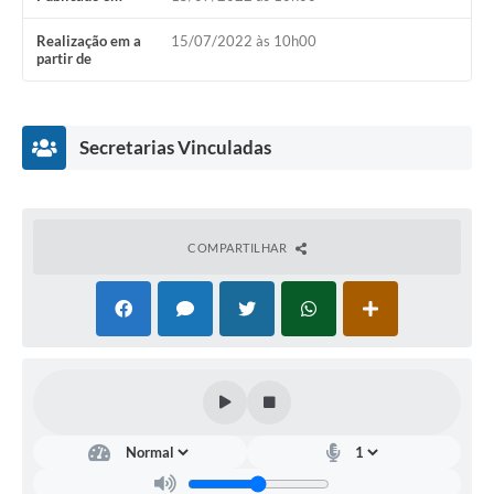
Links úteis
Realização em a
15/07/2022 às 10h00
partir de
Serviços Online
Telefones Úteis
Secretarias Vinculadas
COMPARTILHAR
SECRETARIA
MUNICIPAL
DE
INFRAESTRUTURA