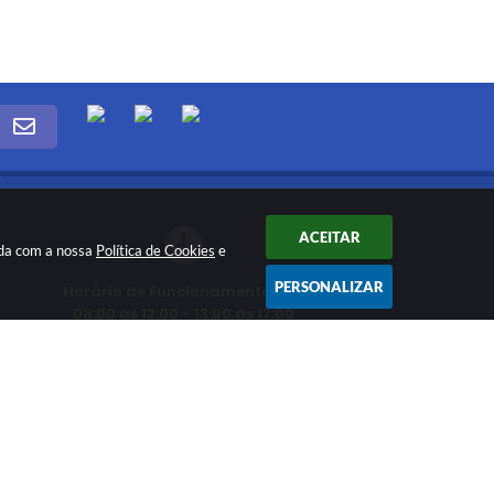
ACEITAR
rda com a nossa
Política de Cookies
e
PERSONALIZAR
Horário de Funcionamento das
08:00 as 12:00 - 13:00 as 17:00
CNPJ: 03.330.453/0001-74