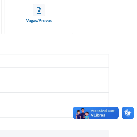
resíduos
Diário Oficial
REFORMAS E AQUISIÇÃO DE B
Contratos
dos
CULTURAIS
Portarias Municipais
Contratos
Holerite Online
Vagas/Provas
Resoluções Municipais
 de IPTU
SIC
Legislações Tributárias
Acesso ao Webmail
 úteis
Legislações Municipais de
e-CJUR
Acesso ao protocolo
Posturas
ransparência
(Quality)
Legislações Municipais de Obras
 Informação
Transparência - Quality
adão
Estatutos dos servidores
municipais
Controlador Interno
 Serviços
Planos de cargos e carreiras
Portal da Educação
o público
Controle Interno
Portal do Professor
Plano Diretor
Oficial
Taxa de coleta de lixo
Acesso ao Saúde Web