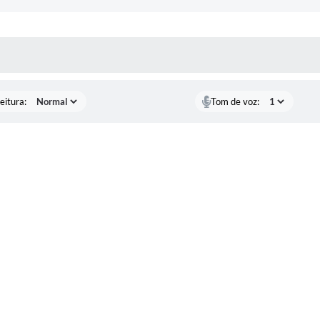
Certidõe
Portal 
 MÍDIAS
Concursos 
selet
eitura:
Tom de voz:
Con
Newsl
Avali
Processo
Simplificad