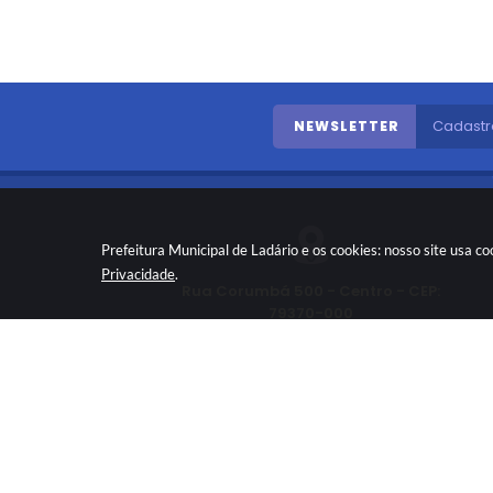
NEWSLETTER
Prefeitura Municipal de Ladário e os cookies: nosso site usa 
Privacidade
.
Rua Corumbá 500 - Centro - CEP:
79370-000
(67) 3226-2002
gabinete@ladario.ms.gov.br