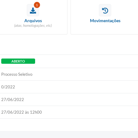
Taxa de 
Construção)
1
sóli
Arquivos
Movimentações
Emissão
(atas, homologações, etc)
Sites
Portal da t
ABERTO
Serviço de
Processo Seletivo
ao Cid
0/2022
Carta de
27/06/2022
Chamament
27/06/2022 às 12h00
Diário 