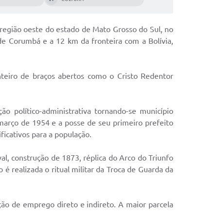
resíduos
Diário Oficial
REFORMAS E AQUISIÇÃO DE B
Contratos
dos
CULTURAIS
Portarias Municipais
Contratos
a região oeste do estado de Mato Grosso do Sul, no
Holerite Online
Resoluções Municipais
 de IPTU
e Corumbá e a 12 km da fronteira com a Bolívia,
SIC
Legislações Tributárias
Acesso ao Webmail
 úteis
Legislações Municipais de
teiro de braços abertos como o Cristo Redentor
e-CJUR
Acesso ao protocolo
Posturas
ransparência
(Quality)
Legislações Municipais de Obras
 Informação
 político-administrativa tornando-se município
Transparência - Quality
adão
arço de 1954 e a posse de seu primeiro prefeito
Estatutos dos servidores
municipais
icativos para a população.
Controlador Interno
 Serviços
Planos de cargos e carreiras
al, construção de 1873, réplica do Arco do Triunfo
Portal da Educação
é realizada o ritual militar da Troca de Guarda da
o público
Controle Interno
Portal do Professor
Plano Diretor
Oficial
o de emprego direto e indireto. A maior parcela
Taxa de coleta de lixo
Acesso ao Saúde Web