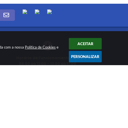
ACEITAR
rda com a nossa
Política de Cookies
e
PERSONALIZAR
Horário de Funcionamento das
08:00 as 12:00 - 13:00 as 17:00
CNPJ: 03.330.453/0001-74
26 18:20