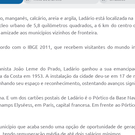
Taxa de 
Construção)
sóli
, manganês, calcário, areia e argila, Ladário está localizada n
Emissão
cleo urbano de 5,8 quilômetros quadrados, a 6 km do centro d
amizade aos municípios vizinhos de fronteira.
Sites
cordo com o IBGE 2011, que recebem visitantes do mundo in
Portal da t
Serviço de
sta João Leme do Prado, Ladário ganhou a sua emancipação
ao Cid
da Costa em 1953. A instalação da cidade deu-se em 17 de m
anhando seu espaço e reconhecimento, ostentando avanços signif
Carta de
. E um dos cartões postais de Ladário é o Pórtico da Base Nav
mps Elyséess, em Paris, capital francesa. Em frente ao Pórtico 
Chamament
Diário 
unicípio que acaba sendo uma opção de oportunidade de geraçã
 tendo remuneração média de até dois salários mínimos.