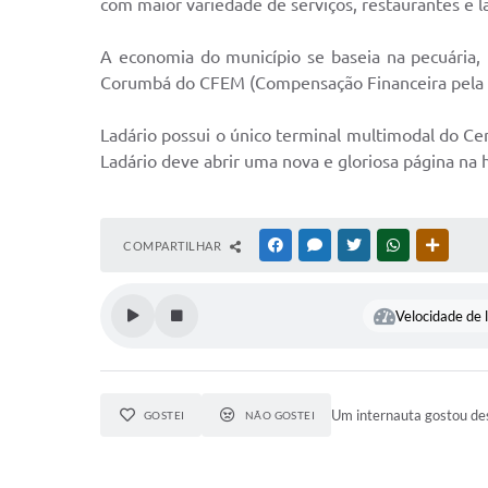
com maior variedade de serviços, restaurantes e 
A economia do município se baseia na pecuária,
Corumbá do CFEM (Compensação Financeira pela E
Ladário possui o único terminal multimodal do Cent
Ladário deve abrir uma nova e gloriosa página n
COMPARTILHAR
FACEBOOK
MESSENGER
TWITTER
WHATSAPP
OUTRAS
Velocidade de l
Um internauta gostou des
GOSTEI
NÃO GOSTEI