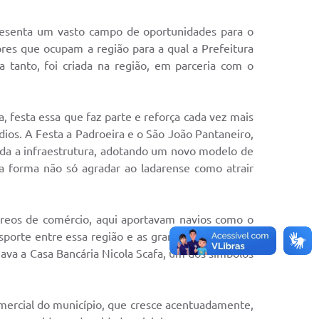
s On-line
Cotação On-Line
presenta um vasto campo de oportunidades para o
do Aluno
res que ocupam a região para a qual a Prefeitura
 tanto, foi criada na região, em parceria com o
Solicitação On-Line
e Processos
ivos
Suporte Quality
 festa essa que faz parte e reforça cada vez mais
tato
ios. A Festa a Padroeira e o São João Pantaneiro,
GED
oda a infraestrutura, adotando um novo modelo de
etter
a forma não só agradar ao ladarense como atrair
ações
ureos de comércio, aqui aportavam navios como o
 Seletivo
nsporte entre essa região e as grandes metrópoles
o da SMEL
nava a Casa Bancária Nicola Scafa, um dos símbolos
comercial do município, que cresce acentuadamente,