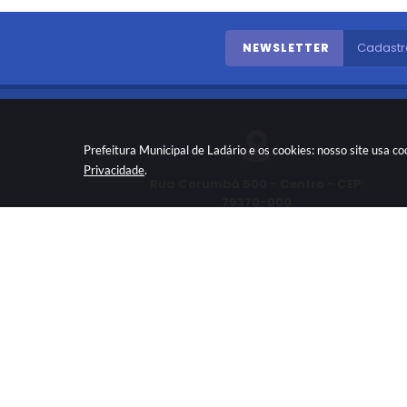
NEWSLETTER
Prefeitura Municipal de Ladário e os cookies: nosso site usa 
Privacidade
.
Rua Corumbá 500 - Centro - CEP:
79370-000
(67) 3226-2002
gabinete@ladario.ms.gov.br
Vers