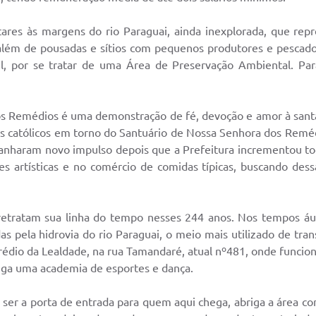
Certidõe
tares às margens do rio Paraguai, ainda inexplorada, que re
Portal 
além de pousadas e sítios com pequenos produtores e pescado
 por se tratar de uma Área de Preservação Ambiental. Para
Concursos 
selet
s Remédios é uma demonstração de fé, devoção e amor à santa,
Con
s católicos em torno do Santuário de Nossa Senhora dos Reméd
 ganharam novo impulso depois que a Prefeitura incrementou t
Newsl
s artísticas e no comércio de comidas típicas, buscando dess
Avali
e retratam sua linha do tempo nesses 244 anos. Nos tempos á
Processo
s pela hidrovia do rio Paraguai, o meio mais utilizado de tra
Simplificad
rédio da Lealdade, na rua Tamandaré, atual nº481, onde funcio
riga uma academia de esportes e dança.
r ser a porta de entrada para quem aqui chega, abriga a área 