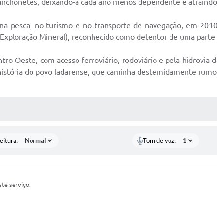
lanchonetes, deixando-a cada ano menos dependente e atraindo
 na pesca, no turismo e no transporte de navegação, em 2010
xploração Mineral), reconhecido como detentor de uma parte
ro-Oeste, com acesso ferroviário, rodoviário e pela hidrovia do
a história do povo ladarense, que caminha destemidamente rumo
 MÍDIAS
eitura:
Tom de voz:
te serviço.