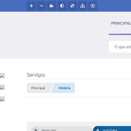
PRINCIPAL
S
NOSS
Serviços
Hin
Principal
História
Histór
Símbo
Cultur
PRINCIPAL
HISTÓRIA