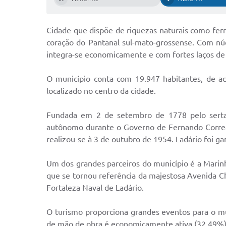
Cidade que dispõe de riquezas naturais como ferro
coração do Pantanal sul-mato-grossense. Com nú
integra-se economicamente e com fortes laços de 
O município conta com 19.947 habitantes, de a
localizado no centro da cidade.
Fundada em 2 de setembro de 1778 pelo sertani
autônomo durante o Governo de Fernando Correa 
realizou-se à 3 de outubro de 1954. Ladário foi g
Um dos grandes parceiros do município é a Marinha
que se tornou referência da majestosa Avenida Cha
Fortaleza Naval de Ladário.
O turismo proporciona grandes eventos para o m
de mão de obra é economicamente ativa (32,49%),