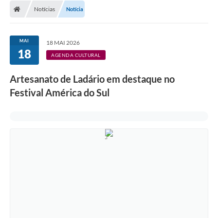
Notícias
Notícia
LICITAÇÕES E CONTRATOS
Secretarias
MAI
18 MAI 2026
18
Leis e Decretos
AGENDA CULTURAL
Cultura
Artesanato de Ladário em destaque no
Festival América do Sul
Nossa Cidade
Notícias
SIC
Ouvidoria
A Prefeitura
Galeria de Fotos
Galeria de Vídeos