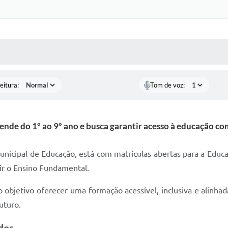
Certidõe
Portal 
 MÍDIAS
RECEBA NOTÍCIAS
Concursos 
selet
eitura:
Tom de voz:
Con
Newsl
nde do 1º ao 9º ano e busca garantir acesso à educação com
Avali
unicipal de Educação, está com matrículas abertas para a Educaç
Processo
ir o Ensino Fundamental.
Simplificad
bjetivo oferecer uma formação acessível, inclusiva e alinhada 
uturo.