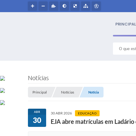
PRINCIPAL
S
NOSS
Notícias
Hin
Principal
Notícias
Notícia
Histór
ABR
30 ABR 2026
EDUCAÇÃO
Símbo
30
EJA abre matrículas em Ladário
Cultur