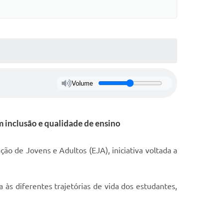
s On-line
Cotação On-Line
do Aluno
Solicitação On-Line
e Processos
ivos
Suporte Quality
Volume
tato
GED
etter
 inclusão e qualidade de ensino
ações
ão de Jovens e Adultos (EJA), iniciativa voltada a
 Seletivo
o da SMEL
às diferentes trajetórias de vida dos estudantes,