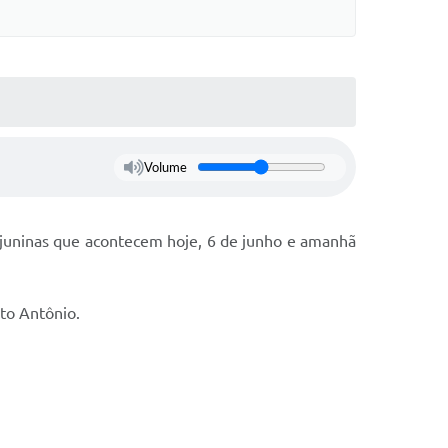
s On-line
Cotação On-Line
do Aluno
Solicitação On-Line
e Processos
ivos
Suporte Quality
Volume
tato
GED
etter
s juninas que acontecem hoje, 6 de junho e amanhã
ações
nto Antônio.
 Seletivo
o da SMEL