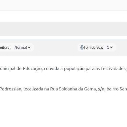
Certidõe
Portal 
 MÍDIAS
RECEBA NOTÍCIAS
Concursos 
selet
eitura:
Tom de voz:
Con
Newsl
Municipal de Educação, convida a população para as festividade
Avali
 Pedrossian, localizada na Rua Saldanha da Gama, s/n, bairro Sa
Processo
Simplificad