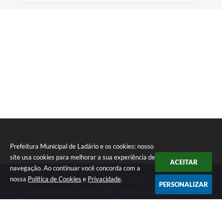
Prefeitura Municipal de Ladário e os cookies: nosso
site usa cookies para melhorar a sua experiência de
ACEITAR
navegação. Ao continuar você concorda com a
nossa
Política de Cookies
e
Privacidade
.
Telefone: (67) 3226-2002
PERSONALIZAR
Endereço: Rua Corumbá 500 - Centro | CEP: 79370-000
Horário de Funcionamento das 08:00 as 12:00 - 13:00 as 17:00
CNPJ: 03.330.453/0001-74
Prefeitura Municipal de Ladário