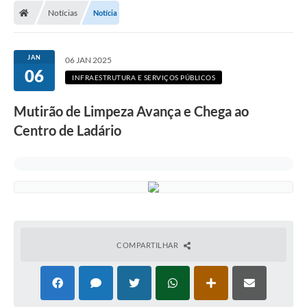
Notícias
Notícia
LICITAÇÕES E CONTRATOS
Secretarias
JAN
06 JAN 2025
06
Leis e Decretos
INFRAESTRUTURA E SERVIÇOS PÚBLICOS
Cultura
Mutirão de Limpeza Avança e Chega ao
Centro de Ladário
Nossa Cidade
Notícias
SIC
Ouvidoria
A Prefeitura
COMPARTILHAR
Galeria de Fotos
Galeria de Vídeos