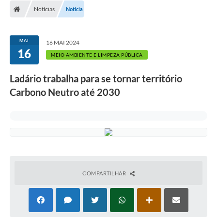
Notícias
Notícia
LICITAÇÕES E CONTRATOS
Secretarias
MAI
16 MAI 2024
16
Leis e Decretos
MEIO AMBIENTE E LIMPEZA PÚBLICA
Cultura
Ladário trabalha para se tornar território
Carbono Neutro até 2030
Nossa Cidade
Notícias
SIC
Ouvidoria
A Prefeitura
COMPARTILHAR
Galeria de Fotos
Galeria de Vídeos