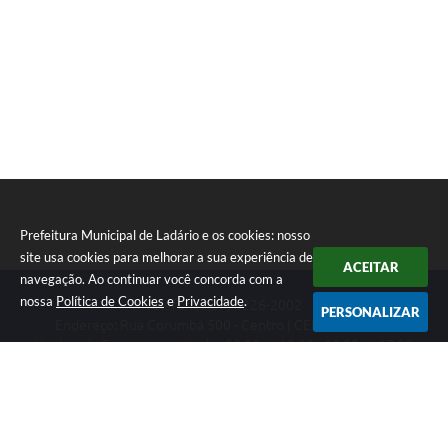
Prefeitura Municipal de Ladário e os cookies: nosso
site usa cookies para melhorar a sua experiência de
ACEITAR
navegação. Ao continuar você concorda com a
nossa
Política de Cookies
e
Privacidade
.
Telefone: (67) 3226-2002
PERSONALIZAR
Endereço: Rua Corumbá 500 - Centro | CEP: 79370-000
Horário de Funcionamento das 08:00 as 12:00 - 13:00 as 17:00
CNPJ: 03.330.453/0001-74
Prefeitura Municipal de Ladário
Versão do Sistema:
3.5.3 - 19/06/2026