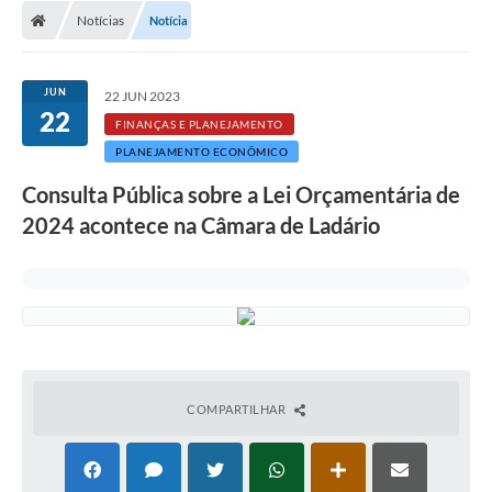
Notícias
Notícia
LICITAÇÕES E CONTRATOS
Secretarias
JUN
22 JUN 2023
22
Leis e Decretos
FINANÇAS E PLANEJAMENTO
PLANEJAMENTO ECONÔMICO
Cultura
Consulta Pública sobre a Lei Orçamentária de
Nossa Cidade
2024 acontece na Câmara de Ladário
Notícias
SIC
Ouvidoria
A Prefeitura
COMPARTILHAR
Galeria de Fotos
Galeria de Vídeos