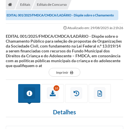
Editais
Editais de Concurso
LICITAÇÕES E CONTRATOS
EDITAL 001/2025/FMDCA/CMDCA/LADÁRIO - Dispõe sobre o Chamamento
Secretarias
Público para seleção de propostas de...
Atualizado em: 29/08/2025 às 21h26
Leis e Decretos
EDITAL 001/2025/FMDCA/CMDCA/LADÁRIO - Dispõe sobre o
Chamamento Público para seleção de propostas de Organizações
Cultura
da Sociedade Civil, com fundamento na Lei Federal n.º 13.019/14
a serem financiadas com recursos do Fundo Municipal dos
Nossa Cidade
Direitos da Criança e do Adolescente – FMDCA, em consonância
com as políticas públicas municipais da criança e do adolescente
que qualifiquem o at
Notícias
Imprimir
SIC
10
Ouvidoria
A Prefeitura
Detalhes
Galeria de Fotos
Galeria de Vídeos