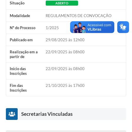
Situação
ABERTO
Links úteis
Modalidade
REGULAMENTOS DE CONVOCAÇÃO
Serviços Online
Nº do Processo
1/2025
Telefones Úteis
Publicado em
29/08/2025 às 12h00
Realização em a
22/09/2025 às 08h00
partir de
Início das
22/09/2025 às 08h00
Inscrições
Fim das
21/10/2025 às 17h00
Inscrições
Secretarias Vinculadas