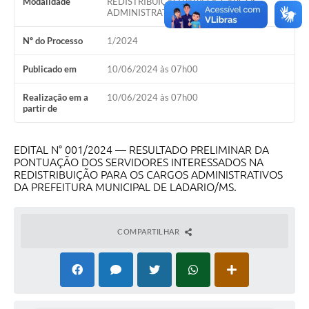
Modalidade
REDISTRIBUIÇÃO PARA OS CARGOS
ADMINISTRATIVOS
Links úteis
Serviços Online
Nº do Processo
1/2024
Telefones Úteis
Publicado em
10/06/2024 às 07h00
Realização em a
10/06/2024 às 07h00
partir de
EDITAL N° 001/2024 — RESULTADO PRELIMINAR DA
PONTUAÇÃO DOS SERVIDORES INTERESSADOS NA
REDISTRIBUIÇÃO PARA OS CARGOS ADMINISTRATIVOS
DA PREFEITURA MUNICIPAL DE LADARIO/MS.
COMPARTILHAR