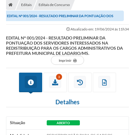
Editais
Editais de Concurso
LICITAÇÕES E CONTRATOS
EDITAL N° 001/2024 - RESULTADO PRELIMINAR DA PONTUAÇÃO DOS
Secretarias
SERVIDORES INTERESSADOS NA REDISTRIBUIÇÃO PARA OS...
Atualizado em: 19/06/2024 às 11h34
Leis e Decretos
EDITAL N° 001/2024 - RESULTADO PRELIMINAR DA
PONTUAÇÃO DOS SERVIDORES INTERESSADOS NA
Cultura
REDISTRIBUIÇÃO PARA OS CARGOS ADMINISTRATIVOS DA
PREFEITURA MUNICIPAL DE LADARIO/MS.
Nossa Cidade
Imprimir
Notícias
3
SIC
Ouvidoria
Detalhes
A Prefeitura
Galeria de Fotos
Situação
ABERTO
Galeria de Vídeos