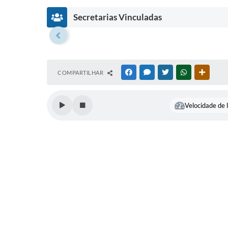
Secretarias Vinculadas
SECRETARIA
SECRETARIA
MUNICIPAL DE
MUNICIPAL
COMPARTILHAR
FACEBOOK
MESSENGER
TWITTER
WHATSAPP
OUTRAS
ADMINISTRAÇÃO
DE
GOVERNO
Wagner Rosenberg
Farias
Bruno Cruz
Velocidade de l