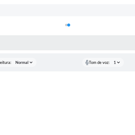
Certidõe
Portal 
Concursos 
selet
 MÍDIAS
Con
eitura:
Tom de voz:
Newsl
Avali
Processo
Simplificad