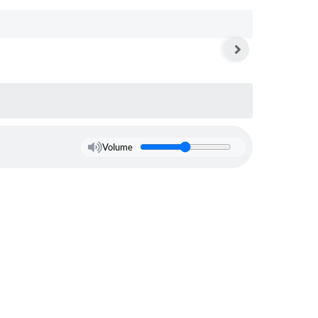
s On-line
Cotação On-Line
do Aluno
Solicitação On-Line
e Processos
ivos
Suporte Quality
tato
GED
Volume
etter
ações
 Seletivo
o da SMEL