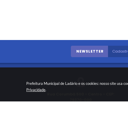
NEWSLETTER
Prefeitura Municipal de Ladário e os cookies: nosso site usa 
Privacidade
.
Rua Corumbá 500 - Centro - CEP:
79370-000