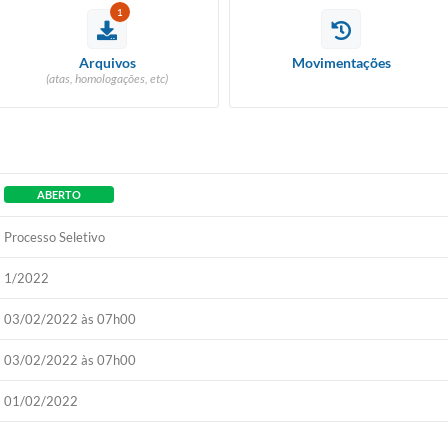
Taxa de 
Construção)
1
sóli
Arquivos
Movimentações
Emissão
(atas, homologações, etc)
Sites
Portal da t
ABERTO
Serviço de
Processo Seletivo
ao Cid
1/2022
Carta de
03/02/2022 às 07h00
Chamament
03/02/2022 às 07h00
Diário 
01/02/2022