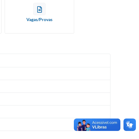
resíduos
Diário Oficial
REFORMAS E AQUISIÇÃO DE B
Contratos
dos
CULTURAIS
Portarias Municipais
Contratos
Vagas/Provas
Holerite Online
Resoluções Municipais
 de IPTU
SIC
Legislações Tributárias
Acesso ao Webmail
 úteis
Legislações Municipais de
e-CJUR
Acesso ao protocolo
Posturas
ransparência
(Quality)
Legislações Municipais de Obras
 Informação
Transparência - Quality
adão
Estatutos dos servidores
municipais
Controlador Interno
 Serviços
Planos de cargos e carreiras
Portal da Educação
o público
Controle Interno
Portal do Professor
Plano Diretor
Oficial
Taxa de coleta de lixo
Acesso ao Saúde Web