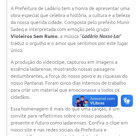
Links úteis
A Prefeitura de Ladário tem a honra de apresentar uma
obra especial que celebra a história, a cultura e a beleza
Serviços Online
da nossa querida cidade. Composta pelo prefeito Munir
Sadeq e interpretada com emoção pelo grupo
Telefones Úteis
Violeiros Sem Rumo
, a música “
Ladário Nosso Lar
”
traduz o orgulho e o amor que sentimos por este lugar
único.
A produção do videoclipe, capturou em imagens a
essência ladarense, mostrando nossas paisagens
deslumbrantes, a força do nosso povo e as riquezas do
nosso Pantanal. Foram cinco dias intensos de trabalho
para criar um material que emocionasse a todos os
cidadãos.
Essa homenagem é mais do que uma canção, é um
convite para refletirmos sobre o nosso passado,
presente e futuro como ladarenses. Confira o clipe em
nosso site e nas redes sociais da Prefeitura e