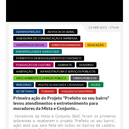
15 ABR 2023 - 17h48
ADMINISTRAÇÃO
ADVOCACIA GERAL
ASSESSORIA DE COMUNICAÇÃO E IMPRENSA
ASSISTÊNCIA SOCIAL
DIREITOS HUMANOS
EDUCAÇÃO
ESPORTES,LAZER E JUVENTUDE
FOMENTO E DESENVOLVIMENTO ECONÔMICO
FUNDAÇÃO DE CULTURA
GABINETE
GOVERNO
HABITAÇÃO
INFRAESTRUTURA E SERVIÇOS PÚBLICOS
MEIO AMBIENTE E LIMPEZA PÚBLICA
OBRAS PÚBLICAS
PARCERIAS
POLÍTICAS SOCIAIS E CIDADANIA
SAÚDE
SECRETARIAS
TURISMO
VIGILÂNCIA SANITÁRIA
Primeira ação do Projeto “Prefeito no seu bairro”
levou atendimentos e entretenimento para
moradores da Mista e Conjunto...
Moradores da Mista e Conjunto SEAC foram os primeiros
ladarenses a receberem o projeto 'Prefeito no seu bairro',
ação está que será feita em todos os bairros de Ladário.