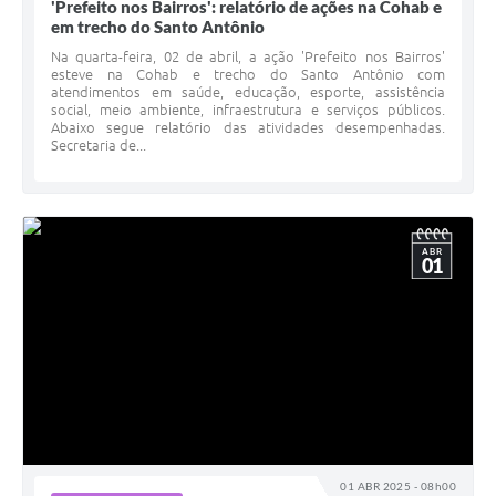
'Prefeito nos Bairros': relatório de ações na Cohab e
em trecho do Santo Antônio
Na quarta-feira, 02 de abril, a ação 'Prefeito nos Bairros'
esteve na Cohab e trecho do Santo Antônio com
atendimentos em saúde, educação, esporte, assistência
social, meio ambiente, infraestrutura e serviços públicos.
Abaixo segue relatório das atividades desempenhadas.
Secretaria de...
ABR
01
01 ABR 2025 - 08h00