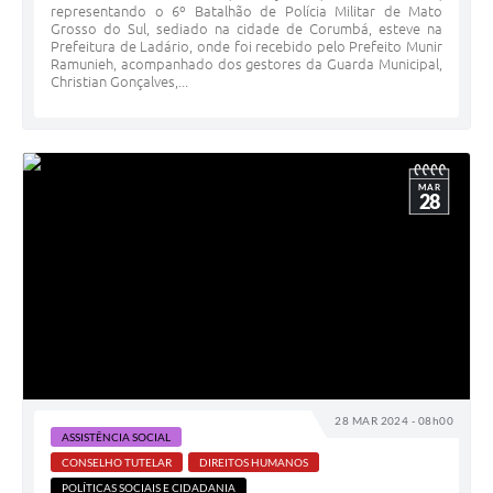
representando o 6º Batalhão de Polícia Militar de Mato
Grosso do Sul, sediado na cidade de Corumbá, esteve na
Prefeitura de Ladário, onde foi recebido pelo Prefeito Munir
Ramunieh, acompanhado dos gestores da Guarda Municipal,
Christian Gonçalves,...
MAR
28
28 MAR 2024 - 08h00
ASSISTÊNCIA SOCIAL
CONSELHO TUTELAR
DIREITOS HUMANOS
POLÍTICAS SOCIAIS E CIDADANIA