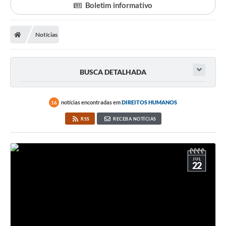
Boletim informativo
LICITAÇÕES E CONTRATOS
Notícias
Secretarias
Leis e Decretos
BUSCA DETALHADA
Cultura
Nossa Cidade
notícias encontradas em
DIREITOS HUMANOS
16
Notícias
RSS
RECEBA NOTÍCIAS
SIC
Ouvidoria
JUL
22
A Prefeitura
Galeria de Fotos
Galeria de Vídeos