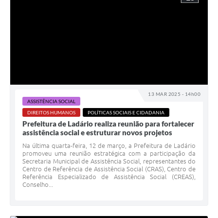
13 MAR 2025 - 14h00
ASSISTÊNCIA SOCIAL
DIREITOS HUMANOS
POLÍTICAS SOCIAIS E CIDADANIA
Prefeitura de Ladário realiza reunião para fortalecer
assistência social e estruturar novos projetos
Na última quarta-feira, 12 de março, a Prefeitura de Ladário
promoveu uma reunião estratégica com a participação da
Secretaria Municipal de Assistência Social, representantes do
Centro de Referência de Assistência Social (CRAS), Centro de
Referência Especializado de Assistência Social (CREAS),
Conselho...