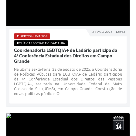
24 AGO 2025 - 12h43
DIREITOS HUMANOS
POLÍTICAS SOCIAIS E CIDADANIA
Coordenadoria LGBTQIA+ de Ladário participa da
4ª Conferência Estadual dos Direitos em Campo
Grande
Na última sexta-feira, 22 de agosto de 2025, a Coordenadoria
de Políticas Públicas para LGBTQIA+ de Ladário participou
da 4ª Conferência Estadual dos Direitos das Pessoas
LGBTQIA+, realizada na Universidade Federal de Mato
Grosso do Sul (UFMS), em Campo Grande. Construção de
novas políticas públicas O...
ABR
14