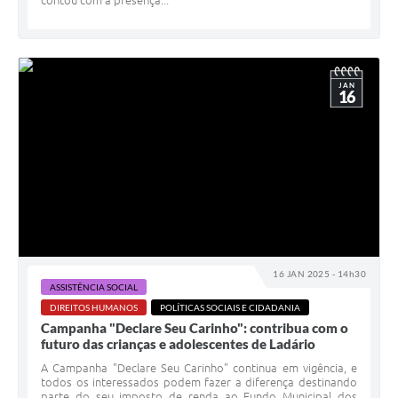
contou com a presença...
JAN
16
16 JAN 2025 - 14h30
ASSISTÊNCIA SOCIAL
DIREITOS HUMANOS
POLÍTICAS SOCIAIS E CIDADANIA
Campanha "Declare Seu Carinho": contribua com o
futuro das crianças e adolescentes de Ladário
A Campanha "Declare Seu Carinho" continua em vigência, e
todos os interessados podem fazer a diferença destinando
parte do seu imposto de renda ao Fundo Municipal dos