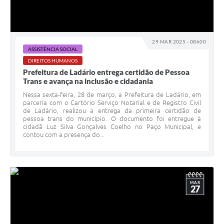
29 MAR 2025 - 08h00
ASSISTÊNCIA SOCIAL
DIREITOS HUMANOS
Prefeitura de Ladário entrega certidão de Pessoa
Trans e avança na inclusão e cidadania
Nessa sexta-feira, 28 de março, a Prefeitura de Ladário, em
parceria com o Cartório Serviço Notarial e de Registro Civil
de Ladário, realizou a entrega da primeira certidão de
pessoa trans do município. O documento foi entregue à
cidadã Luz Silva Gonçalves Coelho no Paço Municipal, e
contou com a presença do...
MAR
27