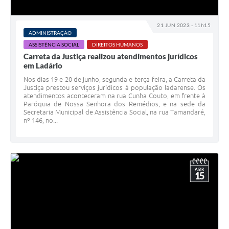
21 JUN 2023 - 11h15
ADMINISTRAÇÃO
ASSISTÊNCIA SOCIAL
DIREITOS HUMANOS
Carreta da Justiça realizou atendimentos jurídicos
em Ladário
Nos dias 19 e 20 de junho, segunda e terça-feira, a Carreta da
Justiça prestou serviços jurídicos à população ladarense. Os
atendimentos aconteceram na rua Cunha Couto, em frente à
Paróquia de Nossa Senhora dos Remédios, e na sede da
Secretaria Municipal de Assistência Social, na rua Tamandaré,
nº 146, no...
ABR
15