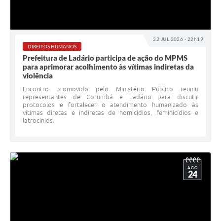
Links úteis
Serviços Online
22 JUL 2026 - 22h19
DIREITOS HUMANOS
Telefones Úteis
Prefeitura de Ladário participa de ação do MPMS
para aprimorar acolhimento às vítimas indiretas da
violência
Encontro promovido pelo Ministério Público reuniu
representantes de Corumbá e Ladário para discutir
protocolos e fortalecer o atendimento humanizado às
vítimas diretas e indiretas de homicídios, feminicídios e
latrocínios.
AGO
24