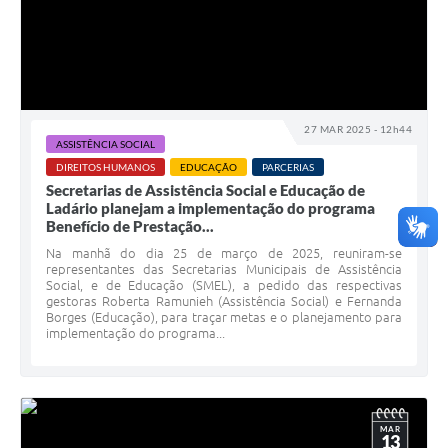
27 MAR 2025 - 12h44
ASSISTÊNCIA SOCIAL
DIREITOS HUMANOS
EDUCAÇÃO
PARCERIAS
Secretarias de Assistência Social e Educação de
Ladário planejam a implementação do programa
Benefício de Prestação...
Na manhã do dia 25 de março de 2025, reuniram-se
representantes das Secretarias Municipais de Assistência
Social, e de Educação (SMEL), a pedido das respectivas
gestoras Roberta Ramunieh (Assistência Social) e Fernanda
Borges (Educação), para traçar metas e o planejamento para
implementação do programa...
MAR
13