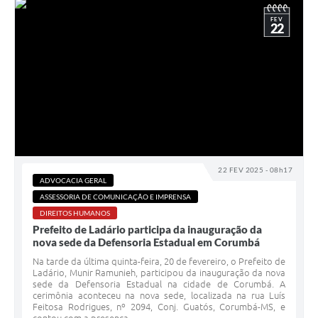
FEV
22
22 FEV 2025 - 08h17
ADVOCACIA GERAL
ASSESSORIA DE COMUNICAÇÃO E IMPRENSA
DIREITOS HUMANOS
Prefeito de Ladário participa da inauguração da
nova sede da Defensoria Estadual em Corumbá
Na tarde da última quinta-feira, 20 de fevereiro, o Prefeito de
Ladário, Munir Ramunieh, participou da inauguração da nova
sede da Defensoria Estadual na cidade de Corumbá. A
cerimônia aconteceu na nova sede, localizada na rua Luís
Feitosa Rodrigues, nº 2094, Conj. Guatós, Corumbá-MS, e