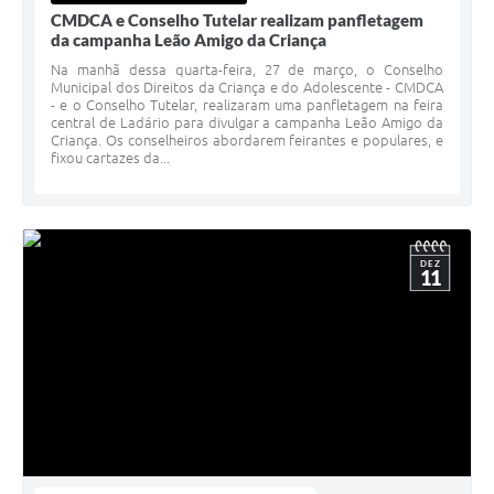
CMDCA e Conselho Tutelar realizam panfletagem
da campanha Leão Amigo da Criança
Na manhã dessa quarta-feira, 27 de março, o Conselho
Municipal dos Direitos da Criança e do Adolescente - CMDCA
- e o Conselho Tutelar, realizaram uma panfletagem na feira
central de Ladário para divulgar a campanha Leão Amigo da
Criança. Os conselheiros abordarem feirantes e populares, e
fixou cartazes da...
DEZ
11