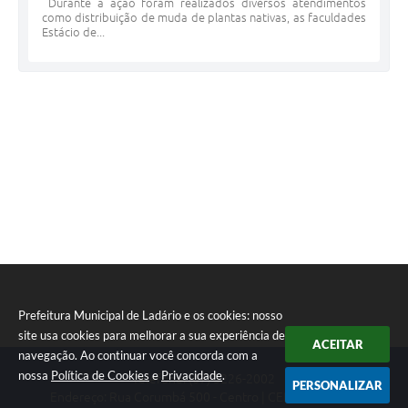
Durante a ação foram realizados diversos atendimentos
como distribuição de muda de plantas nativas, as faculdades
Estácio de...
Prefeitura Municipal de Ladário e os cookies: nosso
site usa cookies para melhorar a sua experiência de
ACEITAR
navegação. Ao continuar você concorda com a
nossa
Política de Cookies
e
Privacidade
.
Telefone: (67) 3226-2002
PERSONALIZAR
Endereço: Rua Corumbá 500 - Centro | CEP: 79370-000