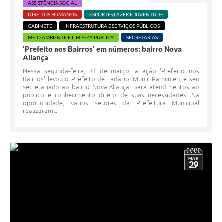
ASSISTÊNCIA SOCIAL
DIREITOS HUMANOS
ESPORTES,LAZER E JUVENTUDE
GABINETE
INFRAESTRUTURA E SERVIÇOS PÚBLICOS
MEIO AMBIENTE E LIMPEZA PÚBLICA
SECRETARIAS
'Prefeito nos Bairros' em números: bairro Nova
Aliança
Nessa segunda-feira, 31 de março, a ação 'Prefeito nos
Bairros' levou o Prefeito de Ladário, Munir Ramunieh, e seu
secretariado ao bairro Nova Aliança, para atendimentos ao
público e conhecimento direto de suas necessidades. Na
oportunidade, vários setores da Prefeitura Municipal
realizaram...
MAR
29