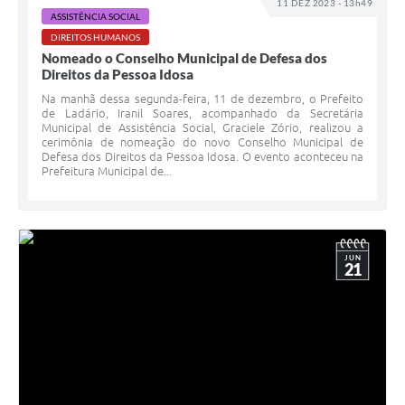
11 DEZ 2023 - 13h49
ASSISTÊNCIA SOCIAL
DIREITOS HUMANOS
Nomeado o Conselho Municipal de Defesa dos
Direitos da Pessoa Idosa
Na manhã dessa segunda-feira, 11 de dezembro, o Prefeito
de Ladário, Iranil Soares, acompanhado da Secretária
Municipal de Assistência Social, Graciele Zório, realizou a
cerimônia de nomeação do novo Conselho Municipal de
Defesa dos Direitos da Pessoa Idosa. O evento aconteceu na
Prefeitura Municipal de...
JUN
21