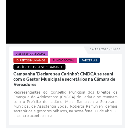
14 ABR 2025 - 16h31
ASSISTÊNCIA SOCIAL
DIREITOS HUMANOS
FUNDO SOCIAL
PARCERIAS
POLÍTICAS SOCIAIS E CIDADANIA
Campanha 'Declare seu Carinho': CMDCA se reuni
com o Gestor Municipal e secretários na Câmara de
Vereadores
Representantes do Conselho Municipal dos Direitos da
Criança e do Adolescente (CMDCA) de Ladário se reuniram
com o Prefeito de Ladário, Munir Ramunieh, a Secretária
Municipal de Assistência Social, Roberta Ramunieh, demais
secretários e gestores públicos, na sexta-feira, 11 de abril. O
encontro aconteceu na...