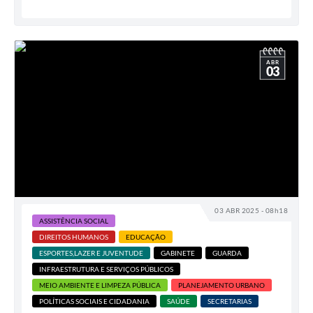
ABR
03
03 ABR 2025 - 08h18
ASSISTÊNCIA SOCIAL
DIREITOS HUMANOS
EDUCAÇÃO
ESPORTES,LAZER E JUVENTUDE
GABINETE
GUARDA
INFRAESTRUTURA E SERVIÇOS PÚBLICOS
MEIO AMBIENTE E LIMPEZA PÚBLICA
PLANEJAMENTO URBANO
POLÍTICAS SOCIAIS E CIDADANIA
SAÚDE
SECRETARIAS