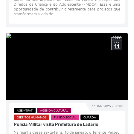
Direitos da Criança e do Adolescente (FMDCA). Essa é uma
oportunidade de contribuir diretamente para projetos que
transformam a vida de...
JAN
11
11 JAN 2025 - 07h00
AGEMTRAT
AGENDA CULTURAL
DIREITOS HUMANOS
FUNDO SOCIAL
GUARDA
Polícia Militar visita Prefeitura de Ladário
Na manhã desse sexta-feira, 10 de janeiro, o Tenente Perseu,