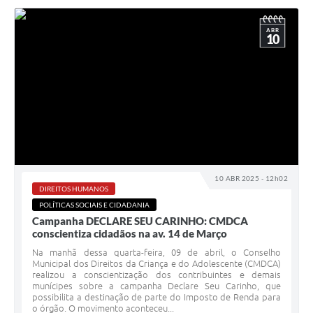
ABR
10
10 ABR 2025 - 12h02
DIREITOS HUMANOS
POLÍTICAS SOCIAIS E CIDADANIA
Campanha DECLARE SEU CARINHO: CMDCA
conscientiza cidadãos na av. 14 de Março
Na manhã dessa quarta-feira, 09 de abril, o Conselho
Municipal dos Direitos da Criança e do Adolescente (CMDCA)
realizou a conscientização dos contribuintes e demais
munícipes sobre a campanha Declare Seu Carinho, que
possibilita a destinação de parte do Imposto de Renda para
o órgão. O movimento aconteceu...