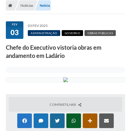
Notícias
Notícia
LICITAÇÕES E CONTRATOS
Secretarias
FEV
03 FEV 2025
03
Leis e Decretos
ADMINISTRAÇÃO
GOVERNO
OBRAS PÚBLICAS
Cultura
Chefe do Executivo vistoria obras em
andamento em Ladário
Nossa Cidade
Notícias
SIC
Ouvidoria
A Prefeitura
COMPARTILHAR
Galeria de Fotos
Galeria de Vídeos