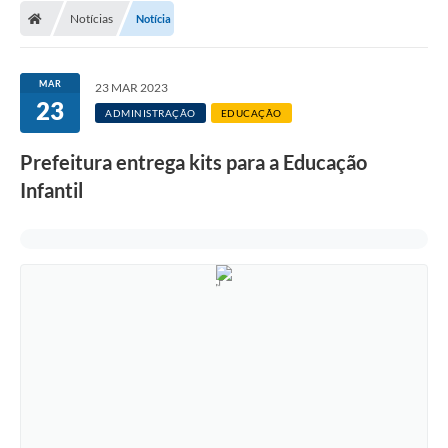
Notícias
Notícia
LICITAÇÕES E CONTRATOS
Secretarias
MAR
23 MAR 2023
23
Leis e Decretos
ADMINISTRAÇÃO
EDUCAÇÃO
Cultura
Prefeitura entrega kits para a Educação
Infantil
Nossa Cidade
Notícias
SIC
Ouvidoria
A Prefeitura
Galeria de Fotos
Galeria de Vídeos