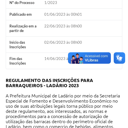
Nº do Processo
1/2023
Links úteis
Publicado em
01/06/2023 às 00h01
Serviços Online
Realização em a
22/06/2023 às 08h00
Telefones Úteis
partir de
Início das
02/06/2023 às 08h00
Inscrições
Fim das
14/06/2023 às 12h00
Inscrições
REGULAMENTO DAS INSCRIÇÕES PARA
BARRAQUEIROS -
LADÁRIO 2023
A Prefeitura Municipal de Ladário por meio da Secretaria
Especial de Fomento e Desenvolvimento Econômico no
uso de suas atribuições legais torna público por meio
deste regulamento, aos interessados, as normas e
procedimentos para a concessão de autorização de
utilização das barracas dentro do perímetro oficial de
Ladário, bem como o comercio de bebidas, alimentos,