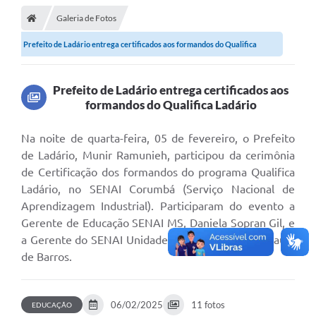
Galeria de Fotos
LICITAÇÕES E CONTRATOS
Prefeito de Ladário entrega certificados aos formandos do Qualifica
Secretarias
Ladário
Leis e Decretos
Prefeito de Ladário entrega certificados aos
formandos do Qualifica Ladário
Cultura
Nossa Cidade
Na noite de quarta-feira, 05 de fevereiro, o Prefeito
de Ladário, Munir Ramunieh, participou da cerimônia
Notícias
de Certificação dos formandos do programa Qualifica
Ladário, no SENAI Corumbá (Serviço Nacional de
SIC
Aprendizagem Industrial). Participaram do evento a
Ouvidoria
Gerente de Educação SENAI MS, Daniela Sopran Gil, e
a Gerente do SENAI Unidade Corumbá, Silvana Araújo
A Prefeitura
de Barros.
Galeria de Fotos
Galeria de Vídeos
06/02/2025
11 fotos
EDUCAÇÃO