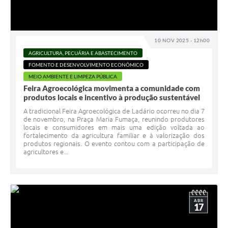
Links úteis
Serviços Online
10 NOV 2025 - 12h00
Telefones Úteis
AGRICULTURA, PECUÁRIA E ABASTECIMENTO
FOMENTO E DESENVOLVIMENTO ECONÔMICO
MEIO AMBIENTE E LIMPEZA PÚBLICA
Feira Agroecológica movimenta a comunidade com
produtos locais e incentivo à produção sustentável
A tradicional Feira Agroecológica de Ladário ocorreu no dia 7
de novembro, na Praça Maria Fumaça, reunindo produtores
locais e consumidores em mais uma edição voltada ao
fortalecimento da agricultura familiar e à valorização dos
produtos regionais. O evento contou com a participação de
agricultores e...
ABR
17