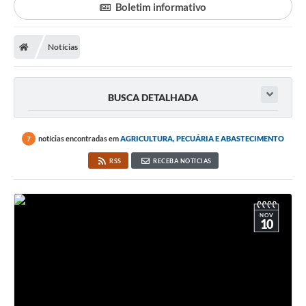
Boletim informativo
LICITAÇÕES E CONTRATOS
Notícias
Secretarias
Leis e Decretos
BUSCA DETALHADA
Cultura
Nossa Cidade
notícias encontradas em
AGRICULTURA, PECUÁRIA E ABASTECIMENTO
7
Notícias
RSS
RECEBA NOTÍCIAS
SIC
Ouvidoria
NOV
10
A Prefeitura
Galeria de Fotos
Galeria de Vídeos