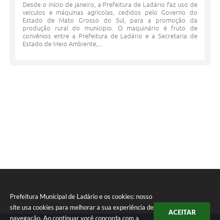
Desde o início de janeiro, a Prefeitura de Ladário faz uso de
veículos e máquinas agrícolas, cedidos pelo Governo do
Estado de Mato Grosso do Sul, para a promoção da
produção rural do município. O maquinário é fruto de
convênios entre a Prefeitura de Ladário e a Secretaria de
Estado de Meio Ambiente,...
Prefeitura Municipal de Ladário e os cookies: nosso
site usa cookies para melhorar a sua experiência de
ACEITAR
navegação. Ao continuar você concorda com a