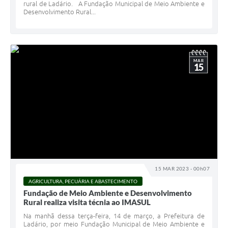
rural de Ladário. A Fundação Municipal de Meio Ambiente e
Desenvolvimento Rural...
MAR
15
15 MAR 2023 - 00h07
AGRICULTURA, PECUÁRIA E ABASTECIMENTO
Fundação de Meio Ambiente e Desenvolvimento
Rural realiza visita técnia ao IMASUL
Na manhã dessa terça-feira, 14 de março, a Prefeitura de
Ladário, por meio Fundação Municipal de Meio Ambiente e