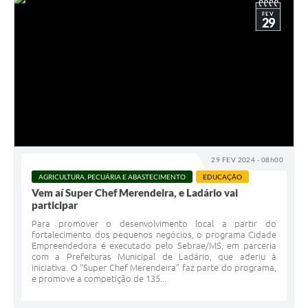
FEV
29
29 FEV 2024 - 08h00
AGRICULTURA, PECUÁRIA E ABASTECIMENTO
EDUCAÇÃO
Vem aí Super Chef Merendeira, e Ladário vai
participar
Para promover o desenvolvimento local a partir do
fortalecimento dos pequenos negócios, o programa Cidade
Empreendedora é executado pelo Sebrae/MS, em parceria
com a Prefeituras Municipal de Ladário, que aderiu à
iniciativa. O “Super Chef Merendeira” faz parte do programa,
e promove a competição de 135...