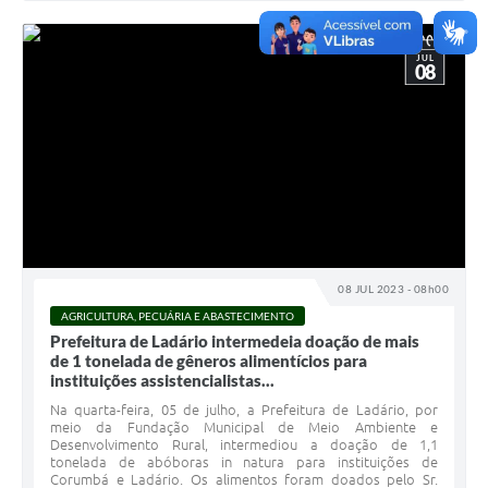
JUL
08
08 JUL 2023 - 08h00
AGRICULTURA, PECUÁRIA E ABASTECIMENTO
Prefeitura de Ladário intermedeia doação de mais
de 1 tonelada de gêneros alimentícios para
instituições assistencialistas...
Na quarta-feira, 05 de julho, a Prefeitura de Ladário, por
meio da Fundação Municipal de Meio Ambiente e
Desenvolvimento Rural, intermediou a doação de 1,1
tonelada de abóboras in natura para instituições de
Corumbá e Ladário. Os alimentos foram doados pelo Sr.