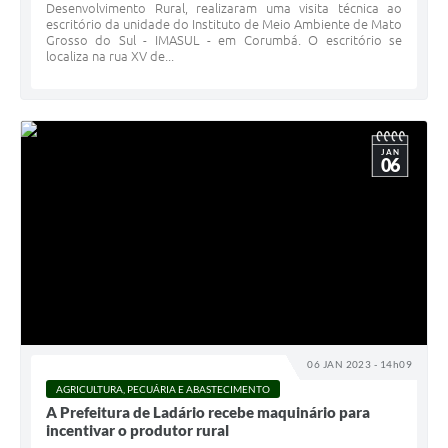
Desenvolvimento Rural, realizaram uma visita técnica ao
escritório da unidade do Instituto de Meio Ambiente de Mato
Grosso do Sul - IMASUL - em Corumbá. O escritório se
localiza na rua XV de...
JAN
06
06 JAN 2023 - 14h09
AGRICULTURA, PECUÁRIA E ABASTECIMENTO
A Prefeitura de Ladário recebe maquinário para
incentivar o produtor rural