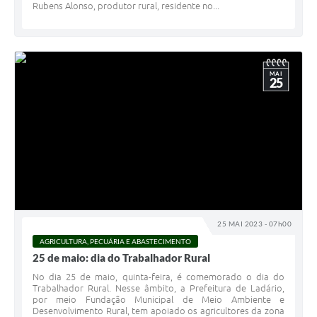
Rubens Alonso, produtor rural, residente no...
MAI
25
25 MAI 2023 - 07h00
AGRICULTURA, PECUÁRIA E ABASTECIMENTO
25 de maio: dia do Trabalhador Rural
No dia 25 de maio, quinta-feira, é comemorado o dia do
Trabalhador Rural. Nesse âmbito, a Prefeitura de Ladário,
por meio Fundação Municipal de Meio Ambiente e
Desenvolvimento Rural, tem apoiado os agricultores da zona