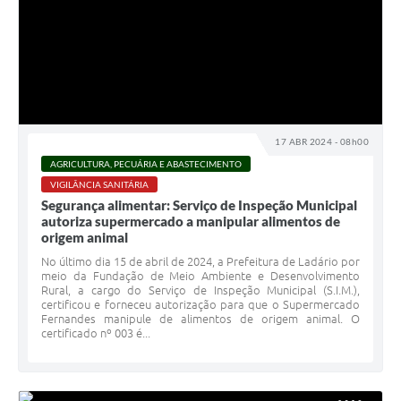
17 ABR 2024 - 08h00
AGRICULTURA, PECUÁRIA E ABASTECIMENTO
VIGILÂNCIA SANITÁRIA
Segurança alimentar: Serviço de Inspeção Municipal
autoriza supermercado a manipular alimentos de
origem animal
No último dia 15 de abril de 2024, a Prefeitura de Ladário por
meio da Fundação de Meio Ambiente e Desenvolvimento
Rural, a cargo do Serviço de Inspeção Municipal (S.I.M.),
certificou e forneceu autorização para que o Supermercado
Fernandes manipule de alimentos de origem animal. O
certificado nº 003 é...