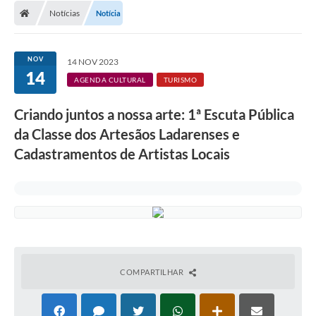
Notícias
Notícia
LICITAÇÕES E CONTRATOS
Secretarias
NOV
14 NOV 2023
14
Leis e Decretos
AGENDA CULTURAL
TURISMO
Cultura
Criando juntos a nossa arte: 1ª Escuta Pública
da Classe dos Artesãos Ladarenses e
Nossa Cidade
Cadastramentos de Artistas Locais
Notícias
SIC
Ouvidoria
A Prefeitura
COMPARTILHAR
Galeria de Fotos
Galeria de Vídeos